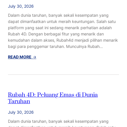
i
:
July 30, 2026
a
P
T
e
Dalam dunia taruhan, banyak sekali kesempatan yang
a
l
dapat dimanfaatkan untuk meraih keuntungan. Salah satu
r
u
platform yang saat ini sedang menarik perhatian adalah
u
a
Rubah 4D. Dengan berbagai fitur yang menarik dan
h
n
kemudahan dalam akses, Rubah4d menjadi pilihan menarik
a
g
bagi para penggemar taruhan. Munculnya Rubah…
n
E
m
:
READ MORE
→
a
R
s
u
d
b
i
a
D
h
Rubah 4D: Peluang Emas di Dunia
u
4
Taruhan
n
D
i
:
July 30, 2026
a
P
T
e
Dalam dunia taruhan, banyak sekali kesempatan yang
a
l