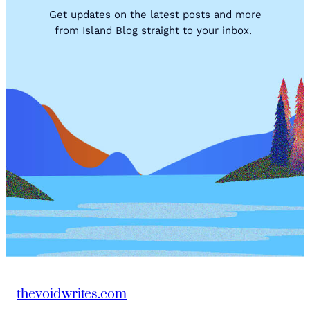
g
r
Get updates on the latest posts and more
i
u
from Island Blog straight to your inbox.
n
t
u
n
g
a
n
d
a
n
S
t
r
a
t
e
g
thevoidwrites.com
i