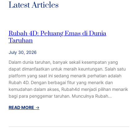
Latest Articles
Rubah 4D: Peluang Emas di Dunia
Taruhan
July 30, 2026
Dalam dunia taruhan, banyak sekali kesempatan yang
dapat dimanfaatkan untuk meraih keuntungan. Salah satu
platform yang saat ini sedang menarik perhatian adalah
Rubah 4D. Dengan berbagai fitur yang menarik dan
kemudahan dalam akses, Rubah4d menjadi pilihan menarik
bagi para penggemar taruhan. Munculnya Rubah…
:
READ MORE
→
R
u
b
a