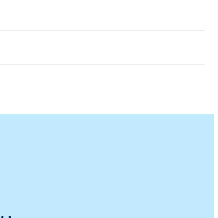
Bupatitogel:
Antara
Keberuntungan
dan
Strategi