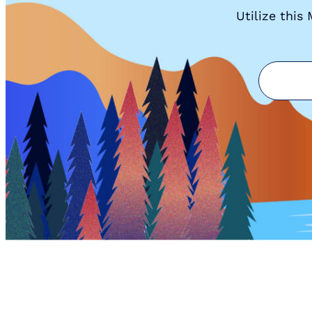
Utilize this