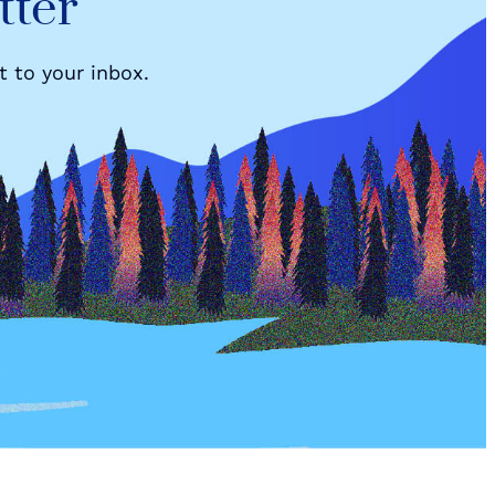
tter
t to your inbox.