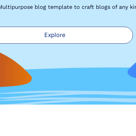
 Multipurpose blog template to craft blogs of any ki
Explore