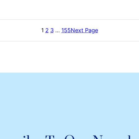
Bupatitogel:
Antara
Keberuntungan
dan
Strategi
1
2
3
…
155
Next Page