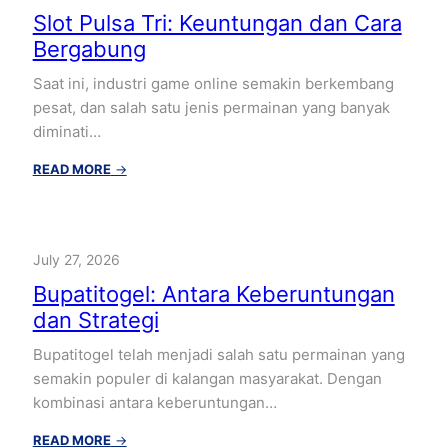
Dunia
Slot Pulsa Tri: Keuntungan dan Cara
Taruhan
Bergabung
Saat ini, industri game online semakin berkembang
pesat, dan salah satu jenis permainan yang banyak
diminati…
:
READ MORE
→
Slot
Pulsa
Tri:
Keuntungan
July 27, 2026
dan
Cara
Bupatitogel: Antara Keberuntungan
Bergabung
dan Strategi
Bupatitogel telah menjadi salah satu permainan yang
semakin populer di kalangan masyarakat. Dengan
kombinasi antara keberuntungan…
:
READ MORE
→