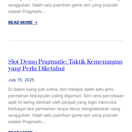
a
e
P
sungguhan. Salah satu pabrikan game slot yang populer
t
m
r
adalah Pragmatic…
k
e
a
a
n
g
:
READ MORE
→
n
a
m
S
K
n
a
l
u
g
t
o
a
a
i
t
l
n
k
D
Slot Demo Pragmatic: Taktik Kemenangan
i
y
:
e
yang Perlu Diketahui
t
a
S
m
a
n
t
o
July 15, 2025
s
g
r
P
B
P
a
r
Di dalam luang judi online, slot menjadi salah satu jenis
e
e
t
a
permainan terpopuler paling digemari. Slot versi percobaan
r
r
e
g
saat ini sering diminati oleh penjudi yang ingin mencoba
m
l
g
m
berbagai tipe permainan tanpa harus menghabiskan uang
a
u
i
a
sungguhan. Salah satu pabrikan game slot yang populer
i
D
M
t
adalah Pragmatic…
n
i
e
i