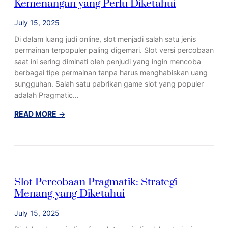
n
Kemenangan yang Perlu Diketahui
n
P
a
July 15, 2025
e
k
r
a
Di dalam luang judi online, slot menjadi salah satu jenis
l
n
permainan terpopuler paling digemari. Slot versi percobaan
u
P
saat ini sering diminati oleh penjudi yang ingin mencoba
M
l
berbagai tipe permainan tanpa harus menghabiskan uang
e
a
sungguhan. Salah satu pabrikan game slot yang populer
n
t
adalah Pragmatic…
c
f
o
o
:
READ MORE
→
b
r
S
a
m
l
P
S
o
e
l
t
r
o
P
Slot Percobaan Pragmatik: Strategi
m
t
e
a
Menang yang Diketahui
T
r
i
a
c
July 15, 2025
n
r
o
a
u
b