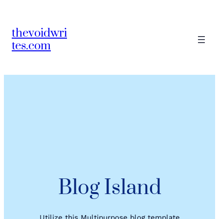
Skip
to
thevoidwri
content
tes.com
Blog Island
Utilize this Multipurpose blog template