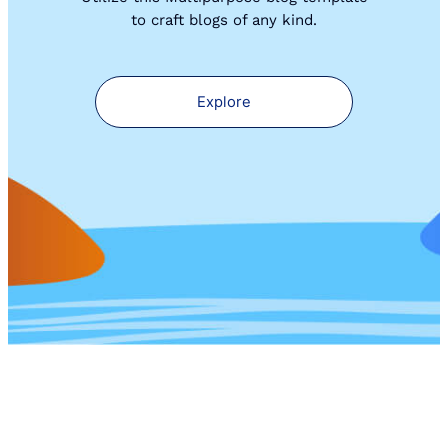
to craft blogs of any kind.
Explore