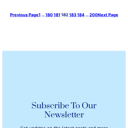
e
k
r
r
t
i
Previous Page
1
…
180
181
182
183
184
…
200
Next Page
l
i
a
u
k
-
K
4
e
D
m
:
e
M
n
e
a
n
n
y
g
e
a
d
n
i
y
a
a
k
Subscribe To Our
n
a
g
n
Newsletter
P
T
e
a
Get updates on the latest posts and more