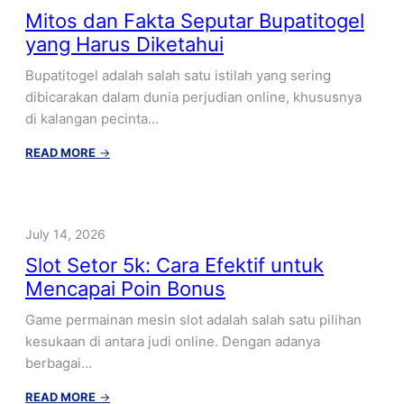
5
Mitos dan Fakta Seputar Bupatitogel
Langkah
yang Harus Diketahui
Mudah
Bupatitogel adalah salah satu istilah yang sering
dibicarakan dalam dunia perjudian online, khususnya
di kalangan pecinta…
:
READ MORE
→
Mitos
dan
Fakta
Seputar
July 14, 2026
Bupatitogel
yang
Slot Setor 5k: Cara Efektif untuk
Harus
Mencapai Poin Bonus
Diketahui
Game permainan mesin slot adalah salah satu pilihan
kesukaan di antara judi online. Dengan adanya
berbagai…
:
READ MORE
→