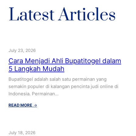
Latest Articles
July 23, 2026
Cara Menjadi Ahli Bupatitogel dalam
5 Langkah Mudah
Bupatitogel adalah salah satu permainan yang
semakin populer di kalangan pencinta judi online di
Indonesia. Permainan…
:
READ MORE
→
Cara
Menjadi
Ahli
Bupatitogel
July 18, 2026
dalam