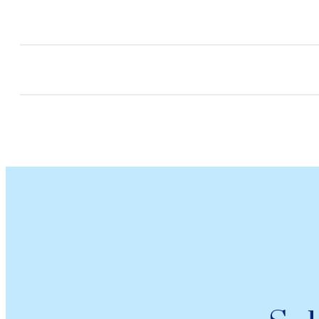
Slot
Setor
5k:
Cara
Efektif
untuk
Mencapai
Poin
Bonus