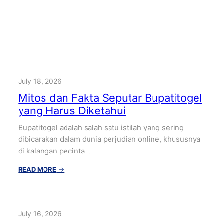
July 18, 2026
Mitos dan Fakta Seputar Bupatitogel
yang Harus Diketahui
Bupatitogel adalah salah satu istilah yang sering
dibicarakan dalam dunia perjudian online, khususnya
di kalangan pecinta…
:
READ MORE
→
Mitos
dan
Fakta
Seputar
July 16, 2026
Bupatitogel