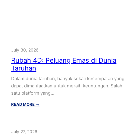
July 30, 2026
Rubah 4D: Peluang Emas di Dunia
Taruhan
Dalam dunia taruhan, banyak sekali kesempatan yang
dapat dimanfaatkan untuk meraih keuntungan. Salah
satu platform yang…
:
READ MORE
→
Rubah
4D:
Peluang
Emas
July 27, 2026
di