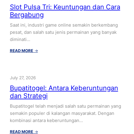
Dunia
Slot Pulsa Tri: Keuntungan dan Cara
Taruhan
Bergabung
Saat ini, industri game online semakin berkembang
pesat, dan salah satu jenis permainan yang banyak
diminati…
:
READ MORE
→
Slot
Pulsa
Tri:
Keuntungan
July 27, 2026
dan
Cara
Bupatitogel: Antara Keberuntungan
Bergabung
dan Strategi
Bupatitogel telah menjadi salah satu permainan yang
semakin populer di kalangan masyarakat. Dengan
kombinasi antara keberuntungan…
:
READ MORE
→