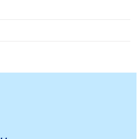
Bupatitogel:
Antara
Keberuntungan
dan
Strategi