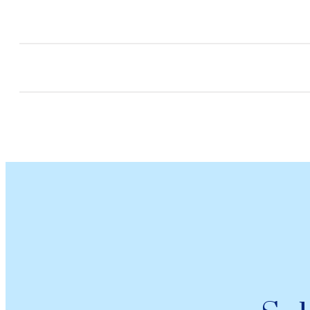
Bupatitogel:
Antara
Keberuntungan
dan
Strategi