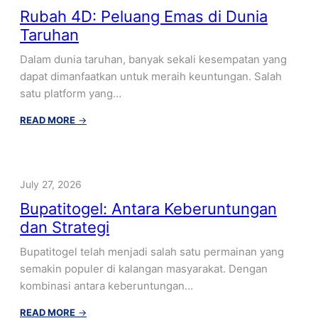
Dunia
Rubah 4D: Peluang Emas di Dunia
Taruhan
Taruhan
Dalam dunia taruhan, banyak sekali kesempatan yang
dapat dimanfaatkan untuk meraih keuntungan. Salah
satu platform yang…
:
READ MORE
→
Rubah
4D:
Peluang
Emas
July 27, 2026
di
Dunia
Bupatitogel: Antara Keberuntungan
Taruhan
dan Strategi
Bupatitogel telah menjadi salah satu permainan yang
semakin populer di kalangan masyarakat. Dengan
kombinasi antara keberuntungan…
:
READ MORE
→