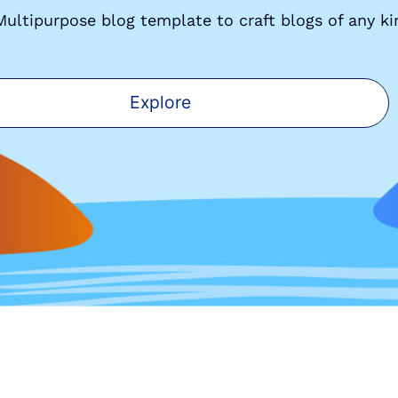
 Multipurpose blog template to craft blogs of any ki
Explore