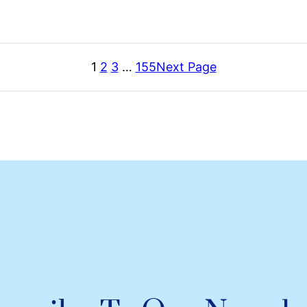
Bupatitogel:
Antara
Keberuntungan
dan
Strategi
1
2
3
…
155
Next Page