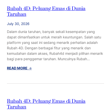
h
Rubah 4D: Peluang Emas di Dunia
4
Taruhan
D
:
July 30, 2026
P
e
Dalam dunia taruhan, banyak sekali kesempatan yang
l
dapat dimanfaatkan untuk meraih keuntungan. Salah satu
u
platform yang saat ini sedang menarik perhatian adalah
a
Rubah 4D. Dengan berbagai fitur yang menarik dan
n
kemudahan dalam akses, Rubah4d menjadi pilihan menarik
g
bagi para penggemar taruhan. Munculnya Rubah…
E
m
:
READ MORE
→
a
R
s
u
d
b
i
a
D
h
Rubah 4D: Peluang Emas di Dunia
u
4
Taruhan
n
D