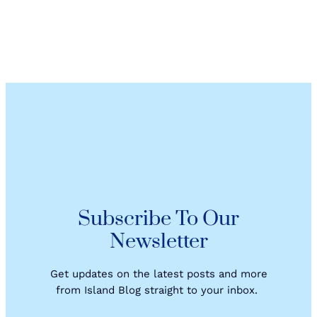
Subscribe To Our
Newsletter
Get updates on the latest posts and more
from Island Blog straight to your inbox.