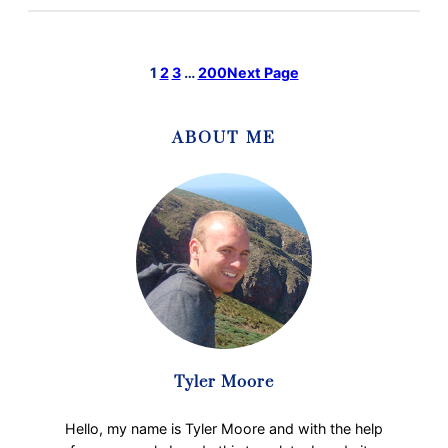
g
b
p
e
a
r
t
1
2
3
…
200
Next Page
u
i
n
t
t
o
ABOUT ME
u
g
n
e
g
l
a
:
n
A
d
n
a
t
n
a
S
r
t
a
r
K
Tyler Moore
a
e
t
b
Hello, my name is Tyler Moore and with the help
e
e