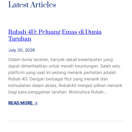
Latest Articles
Rubah 4D: Peluang Emas di Dunia
Taruhan
July 30, 2026
Dalam dunia taruhan, banyak sekali kesempatan yang
dapat dimanfaatkan untuk meraih keuntungan. Salah satu
platform yang saat ini sedang menarik perhatian adalah
Rubah 4D. Dengan berbagai fitur yang menarik dan
kemudahan dalam akses, Rubah4d menjadi pilihan menarik
bagi para penggemar taruhan. Munculnya Rubah…
:
READ MORE
→
R
u
b
a