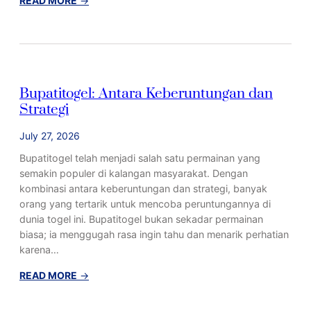
READ MORE
→
u
B
n
u
g
p
a
a
n
t
Bupatitogel: Antara Keberuntungan dan
d
i
Strategi
a
t
n
o
July 27, 2026
C
g
a
e
Bupatitogel telah menjadi salah satu permainan yang
r
l
semakin populer di kalangan masyarakat. Dengan
a
:
kombinasi antara keberuntungan dan strategi, banyak
B
A
orang yang tertarik untuk mencoba peruntungannya di
e
n
dunia togel ini. Bupatitogel bukan sekadar permainan
r
t
biasa; ia menggugah rasa ingin tahu dan menarik perhatian
g
a
karena…
a
r
b
a
:
READ MORE
→
u
K
B
n
e
u