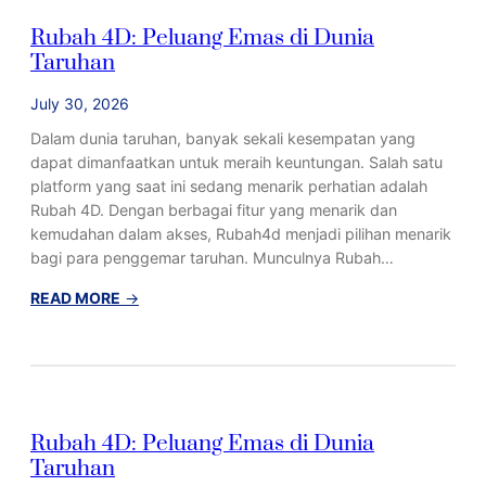
h
Rubah 4D: Peluang Emas di Dunia
4
Taruhan
D
:
July 30, 2026
P
e
Dalam dunia taruhan, banyak sekali kesempatan yang
l
dapat dimanfaatkan untuk meraih keuntungan. Salah satu
u
platform yang saat ini sedang menarik perhatian adalah
a
Rubah 4D. Dengan berbagai fitur yang menarik dan
n
kemudahan dalam akses, Rubah4d menjadi pilihan menarik
g
bagi para penggemar taruhan. Munculnya Rubah…
E
m
:
READ MORE
→
a
R
s
u
d
b
i
a
D
h
Rubah 4D: Peluang Emas di Dunia
u
4
Taruhan
n
D