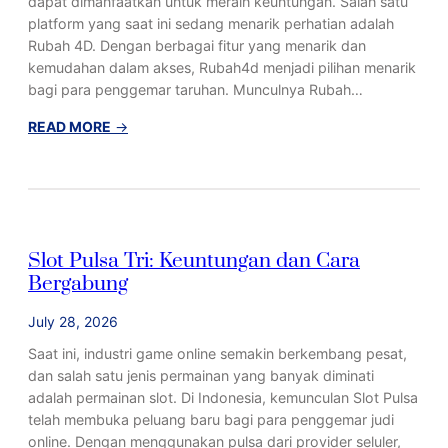
dapat dimanfaatkan untuk meraih keuntungan. Salah satu
r
u
platform yang saat ini sedang menarik perhatian adalah
u
a
Rubah 4D. Dengan berbagai fitur yang menarik dan
h
n
kemudahan dalam akses, Rubah4d menjadi pilihan menarik
a
g
bagi para penggemar taruhan. Munculnya Rubah…
n
E
m
:
READ MORE
→
a
R
s
u
d
b
i
a
D
h
Slot Pulsa Tri: Keuntungan dan Cara
u
4
Bergabung
n
D
i
:
July 28, 2026
a
P
T
e
Saat ini, industri game online semakin berkembang pesat,
a
l
dan salah satu jenis permainan yang banyak diminati
r
u
adalah permainan slot. Di Indonesia, kemunculan Slot Pulsa
u
a
telah membuka peluang baru bagi para penggemar judi
h
n
online. Dengan menggunakan pulsa dari provider seluler,