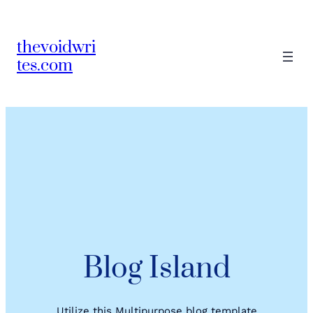
Skip
to
thevoidwri
content
tes.com
Blog Island
Utilize this Multipurpose blog template