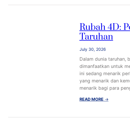
b
a
h
Rubah 4D: P
4
D
Taruhan
:
P
July 30, 2026
e
l
Dalam dunia taruhan, 
u
dimanfaatkan untuk me
a
ini sedang menarik per
n
yang menarik dan kemu
g
menarik bagi para pe
E
m
:
READ MORE
→
a
R
s
u
d
b
i
a
D