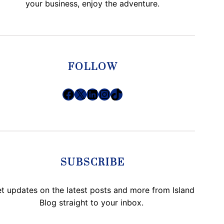
your business, enjoy the adventure.
FOLLOW
Facebook
X
LinkedIn
Instagram
TikTok
SUBSCRIBE
t updates on the latest posts and more from Island
Blog straight to your inbox.