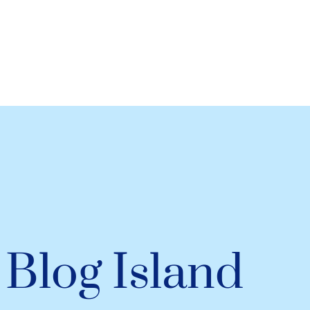
Blog Island