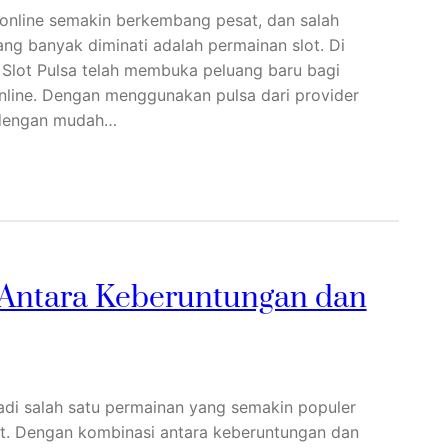
e online semakin berkembang pesat, dan salah
ang banyak diminati adalah permainan slot. Di
 Slot Pulsa telah membuka peluang baru bagi
nline. Dengan menggunakan pulsa dari provider
t dengan mudah…
: Antara Keberuntungan dan
adi salah satu permainan yang semakin populer
t. Dengan kombinasi antara keberuntungan dan