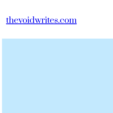
Skip
to
thevoidwrites.com
content