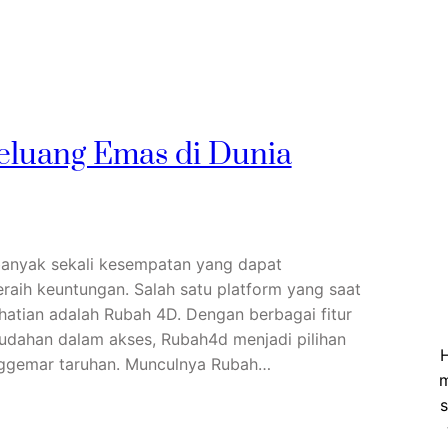
eluang Emas di Dunia
banyak sekali kesempatan yang dapat
raih keuntungan. Salah satu platform yang saat
hatian adalah Rubah 4D. Dengan berbagai fitur
dahan dalam akses, Rubah4d menjadi pilihan
H
nggemar taruhan. Munculnya Rubah…
m
s