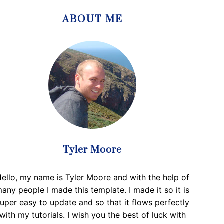
ABOUT ME
Tyler Moore
ello, my name is Tyler Moore and with the help of
any people I made this template. I made it so it is
uper easy to update and so that it flows perfectly
with my tutorials. I wish you the best of luck with