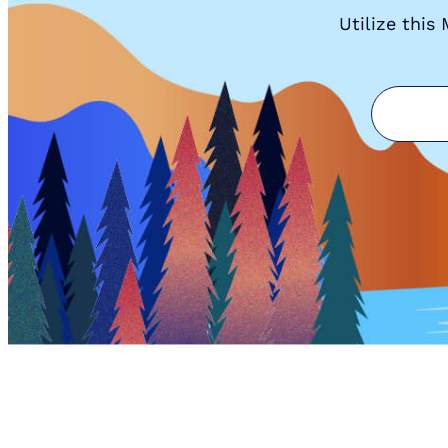
Utilize this