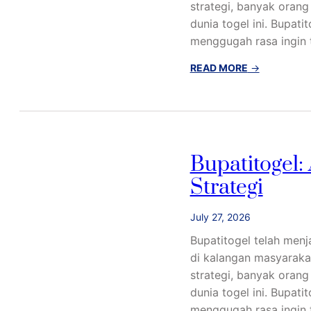
h
strategi, banyak oran
K
a
dunia togel ini. Bupati
e
n
menggugah rasa ingin 
u
n
:
READ MORE
→
t
B
u
u
n
p
g
a
a
t
n
Bupatitogel
i
d
t
Strategi
a
o
n
g
C
July 27, 2026
e
a
l
Bupatitogel telah menj
r
:
di kalangan masyaraka
a
A
B
strategi, banyak oran
n
e
dunia togel ini. Bupati
t
r
menggugah rasa ingin 