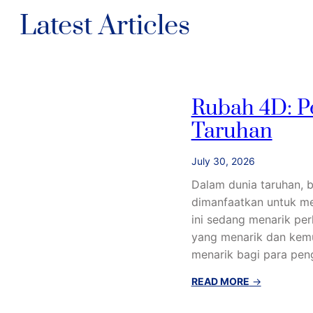
Latest Articles
Rubah 4D: P
Taruhan
July 30, 2026
Dalam dunia taruhan, 
dimanfaatkan untuk me
ini sedang menarik per
yang menarik dan kemu
menarik bagi para pe
:
READ MORE
→
R
u