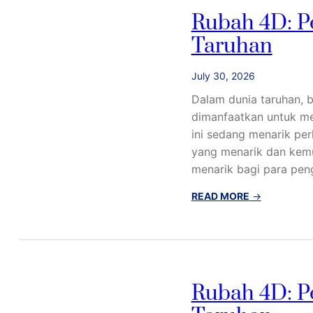
h
u
Rubah 4D: P
4
n
D
Taruhan
i
:
a
P
T
July 30, 2026
e
a
l
Dalam dunia taruhan, 
r
u
dimanfaatkan untuk me
u
a
h
ini sedang menarik per
n
a
yang menarik dan kemu
g
n
menarik bagi para pe
E
m
:
READ MORE
→
a
R
s
u
d
b
i
a
D
h
u
Rubah 4D: P
4
n
D
i