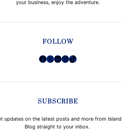
your business, enjoy the adventure.
FOLLOW
Facebook
X
LinkedIn
Instagram
TikTok
SUBSCRIBE
t updates on the latest posts and more from Island
Blog straight to your inbox.