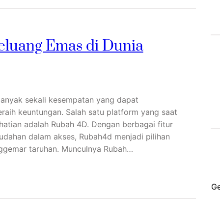
eluang Emas di Dunia
banyak sekali kesempatan yang dapat
raih keuntungan. Salah satu platform yang saat
hatian adalah Rubah 4D. Dengan berbagai fitur
dahan dalam akses, Rubah4d menjadi pilihan
nggemar taruhan. Munculnya Rubah…
Ge