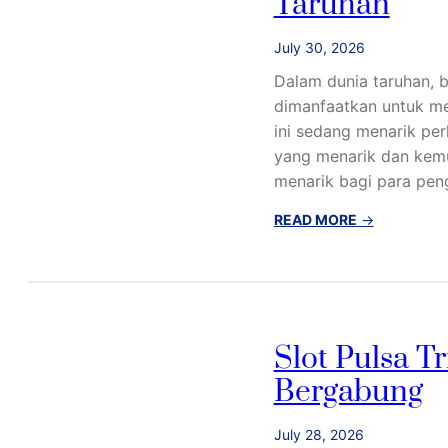
Taruhan
:
a
P
T
July 30, 2026
e
a
l
Dalam dunia taruhan, 
r
u
dimanfaatkan untuk me
u
a
h
ini sedang menarik per
n
a
yang menarik dan kemu
g
n
menarik bagi para pe
E
m
:
READ MORE
→
a
R
s
u
d
b
i
a
D
h
u
Slot Pulsa T
4
n
D
Bergabung
i
:
a
P
T
July 28, 2026
e
a