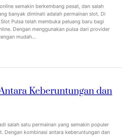
e online semakin berkembang pesat, dan salah
ang banyak diminati adalah permainan slot. Di
 Slot Pulsa telah membuka peluang baru bagi
nline. Dengan menggunakan pulsa dari provider
t dengan mudah…
: Antara Keberuntungan dan
adi salah satu permainan yang semakin populer
t. Dengan kombinasi antara keberuntungan dan