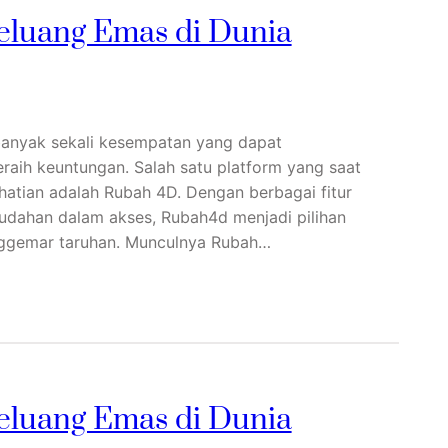
eluang Emas di Dunia
banyak sekali kesempatan yang dapat
raih keuntungan. Salah satu platform yang saat
hatian adalah Rubah 4D. Dengan berbagai fitur
dahan dalam akses, Rubah4d menjadi pilihan
nggemar taruhan. Munculnya Rubah…
eluang Emas di Dunia