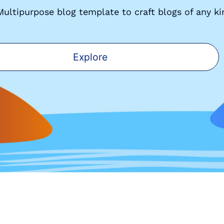
 Multipurpose blog template to craft blogs of any ki
Explore