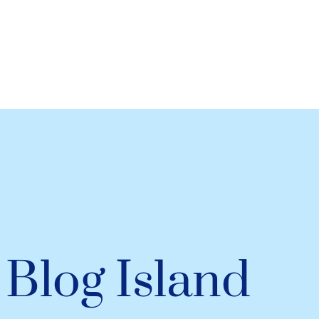
Blog Island