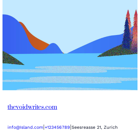
thevoidwrites.com
|
|
info@Island.com
+123456789
Seesreasse 21, Zurich