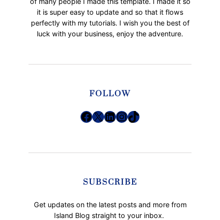
of many people I made this template. I made it so
g
r
it is super easy to update and so that it flows
i
u
perfectly with my tutorials. I wish you the best of
n
luck with your business, enjoy the adventure.
t
u
n
g
a
n
FOLLOW
d
a
Facebook
X
LinkedIn
Instagram
TikTok
n
S
t
r
a
t
SUBSCRIBE
e
g
Get updates on the latest posts and more from
i
Island Blog straight to your inbox.