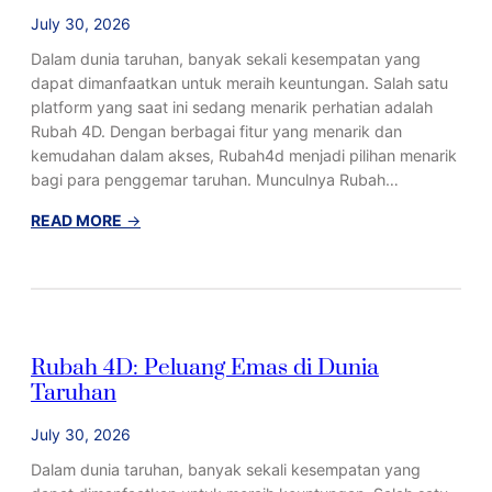
i
:
July 30, 2026
a
P
T
e
Dalam dunia taruhan, banyak sekali kesempatan yang
a
l
dapat dimanfaatkan untuk meraih keuntungan. Salah satu
r
u
platform yang saat ini sedang menarik perhatian adalah
u
a
Rubah 4D. Dengan berbagai fitur yang menarik dan
h
n
kemudahan dalam akses, Rubah4d menjadi pilihan menarik
a
g
bagi para penggemar taruhan. Munculnya Rubah…
n
E
m
:
READ MORE
→
a
R
s
u
d
b
i
a
D
h
Rubah 4D: Peluang Emas di Dunia
u
4
Taruhan
n
D
i
:
July 30, 2026
a
P
T
e
Dalam dunia taruhan, banyak sekali kesempatan yang
a
l