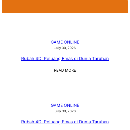
GAME ONLINE
July 30, 2026
Rubah 4D: Peluang Emas di Dunia Taruhan
:
READ MORE
RUBAH
4D:
PELUANG
EMAS
DI
DUNIA
GAME ONLINE
TARUHAN
July 30, 2026
Rubah 4D: Peluang Emas di Dunia Taruhan