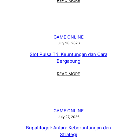
READ MORE
RUBAH
4D:
PELUANG
EMAS
DI
DUNIA
GAME ONLINE
TARUHAN
July 28, 2026
Slot Pulsa Tri: Keuntungan dan Cara
Bergabung
:
READ MORE
SLOT
PULSA
TRI:
KEUNTUNGAN
DAN
CARA
GAME ONLINE
BERGABUNG
July 27, 2026
Bupatitogel: Antara Keberuntungan dan
Strategi