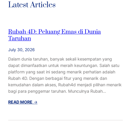
Latest Articles
Rubah 4D: Peluang Emas di Dunia
Taruhan
July 30, 2026
Dalam dunia taruhan, banyak sekali kesempatan yang
dapat dimanfaatkan untuk meraih keuntungan. Salah satu
platform yang saat ini sedang menarik perhatian adalah
Rubah 4D. Dengan berbagai fitur yang menarik dan
kemudahan dalam akses, Rubah4d menjadi pilihan menarik
bagi para penggemar taruhan. Munculnya Rubah…
:
READ MORE
→
R
u
b
a