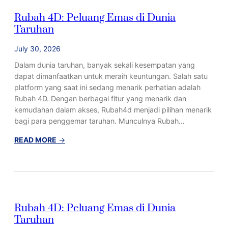
h
Rubah 4D: Peluang Emas di Dunia
4
Taruhan
D
:
July 30, 2026
P
e
Dalam dunia taruhan, banyak sekali kesempatan yang
l
dapat dimanfaatkan untuk meraih keuntungan. Salah satu
u
platform yang saat ini sedang menarik perhatian adalah
a
Rubah 4D. Dengan berbagai fitur yang menarik dan
n
kemudahan dalam akses, Rubah4d menjadi pilihan menarik
g
bagi para penggemar taruhan. Munculnya Rubah…
E
m
:
READ MORE
→
a
R
s
u
d
b
i
a
D
h
Rubah 4D: Peluang Emas di Dunia
u
4
Taruhan
n
D