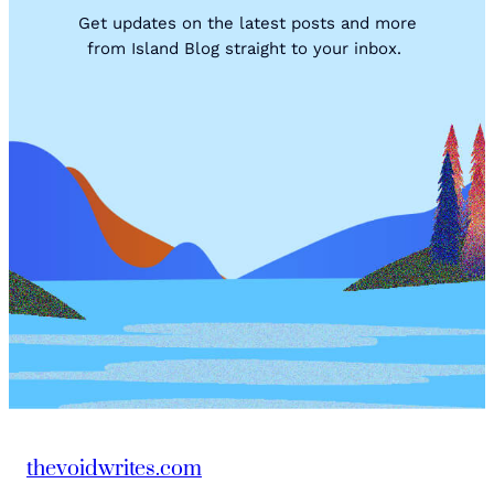
g
r
Get updates on the latest posts and more
i
u
from Island Blog straight to your inbox.
n
t
u
n
g
a
n
d
a
n
S
t
r
a
t
e
g
thevoidwrites.com
i