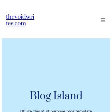
Skip
to
thevoidwri
content
tes.com
Blog Island
Utilize this Multipurpose blog template