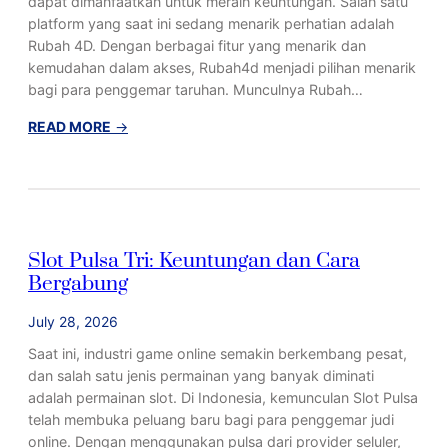
dapat dimanfaatkan untuk meraih keuntungan. Salah satu
r
u
platform yang saat ini sedang menarik perhatian adalah
u
a
Rubah 4D. Dengan berbagai fitur yang menarik dan
h
n
kemudahan dalam akses, Rubah4d menjadi pilihan menarik
a
g
bagi para penggemar taruhan. Munculnya Rubah…
n
E
m
:
READ MORE
→
a
R
s
u
d
b
i
a
D
h
Slot Pulsa Tri: Keuntungan dan Cara
u
4
Bergabung
n
D
i
:
July 28, 2026
a
P
T
e
Saat ini, industri game online semakin berkembang pesat,
a
l
dan salah satu jenis permainan yang banyak diminati
r
u
adalah permainan slot. Di Indonesia, kemunculan Slot Pulsa
u
a
telah membuka peluang baru bagi para penggemar judi
h
n
online. Dengan menggunakan pulsa dari provider seluler,