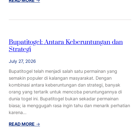
READ MORE
→
u
B
n
u
g
p
a
a
n
t
Bupatitogel: Antara Keberuntungan dan
d
i
Strategi
a
t
n
o
July 27, 2026
C
g
a
e
Bupatitogel telah menjadi salah satu permainan yang
r
l
semakin populer di kalangan masyarakat. Dengan
a
:
kombinasi antara keberuntungan dan strategi, banyak
B
A
orang yang tertarik untuk mencoba peruntungannya di
e
n
dunia togel ini. Bupatitogel bukan sekadar permainan
r
t
biasa; ia menggugah rasa ingin tahu dan menarik perhatian
g
a
karena…
a
r
b
a
:
READ MORE
→
u
K
B
n
e
u