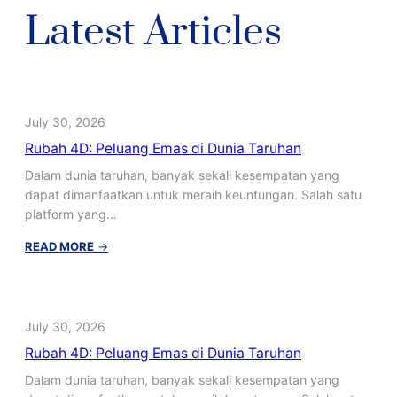
Latest Articles
July 30, 2026
Rubah 4D: Peluang Emas di Dunia Taruhan
Dalam dunia taruhan, banyak sekali kesempatan yang
dapat dimanfaatkan untuk meraih keuntungan. Salah satu
platform yang…
:
READ MORE
→
Rubah
4D:
Peluang
Emas
July 30, 2026
di
Rubah 4D: Peluang Emas di Dunia Taruhan
Dunia
Taruhan
Dalam dunia taruhan, banyak sekali kesempatan yang