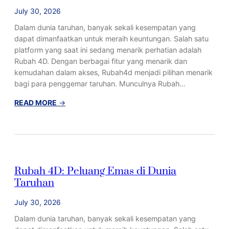
i
:
July 30, 2026
a
P
T
e
Dalam dunia taruhan, banyak sekali kesempatan yang
a
l
dapat dimanfaatkan untuk meraih keuntungan. Salah satu
r
u
platform yang saat ini sedang menarik perhatian adalah
u
a
Rubah 4D. Dengan berbagai fitur yang menarik dan
h
n
kemudahan dalam akses, Rubah4d menjadi pilihan menarik
a
g
bagi para penggemar taruhan. Munculnya Rubah…
n
E
m
:
READ MORE
→
a
R
s
u
d
b
i
a
D
h
Rubah 4D: Peluang Emas di Dunia
u
4
Taruhan
n
D
i
:
July 30, 2026
a
P
T
e
Dalam dunia taruhan, banyak sekali kesempatan yang
a
l