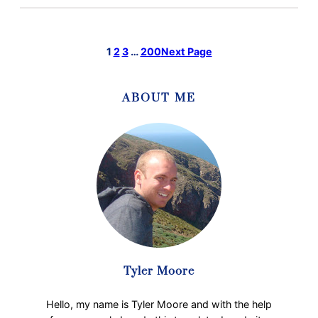
g
b
p
e
a
r
t
1
2
3
…
200
Next Page
u
i
n
t
t
o
ABOUT ME
u
g
n
e
g
l
a
:
n
A
d
n
a
t
n
a
S
r
t
a
r
K
Tyler Moore
a
e
t
b
Hello, my name is Tyler Moore and with the help
e
e