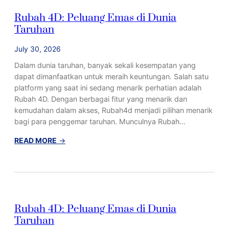
h
Rubah 4D: Peluang Emas di Dunia
4
Taruhan
D
:
July 30, 2026
P
e
Dalam dunia taruhan, banyak sekali kesempatan yang
l
dapat dimanfaatkan untuk meraih keuntungan. Salah satu
u
platform yang saat ini sedang menarik perhatian adalah
a
Rubah 4D. Dengan berbagai fitur yang menarik dan
n
kemudahan dalam akses, Rubah4d menjadi pilihan menarik
g
bagi para penggemar taruhan. Munculnya Rubah…
E
m
:
READ MORE
→
a
R
s
u
d
b
i
a
D
h
Rubah 4D: Peluang Emas di Dunia
u
4
Taruhan
n
D