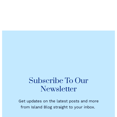
Subscribe To Our
Newsletter
Get updates on the latest posts and more
from Island Blog straight to your inbox.