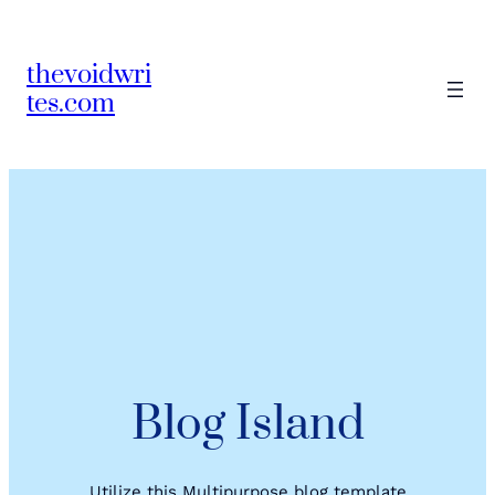
Skip
to
thevoidwri
content
tes.com
Blog Island
Utilize this Multipurpose blog template