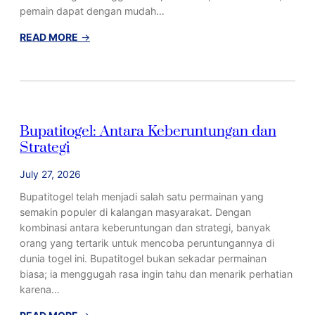
a
g
pemain dapat dengan mudah…
n
E
m
:
READ MORE
→
a
S
s
l
d
o
i
t
D
P
Bupatitogel: Antara Keberuntungan dan
u
u
Strategi
n
l
i
s
July 27, 2026
a
a
T
T
Bupatitogel telah menjadi salah satu permainan yang
a
r
semakin populer di kalangan masyarakat. Dengan
r
i
kombinasi antara keberuntungan dan strategi, banyak
u
:
orang yang tertarik untuk mencoba peruntungannya di
h
K
dunia togel ini. Bupatitogel bukan sekadar permainan
a
e
biasa; ia menggugah rasa ingin tahu dan menarik perhatian
n
u
karena…
n
t
: