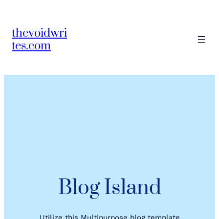
Skip
to
thevoidwri
content
tes.com
Blog Island
Utilize this Multipurpose blog template