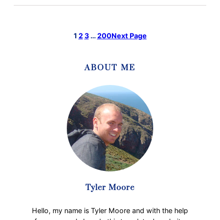
g
b
p
e
a
r
t
1
2
3
…
200
Next Page
u
i
n
t
t
o
ABOUT ME
u
g
n
e
g
l
a
:
n
A
d
n
a
t
n
a
S
r
t
a
r
K
Tyler Moore
a
e
t
b
Hello, my name is Tyler Moore and with the help
e
e