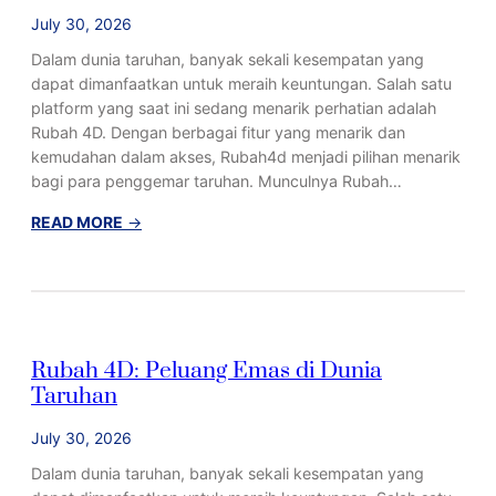
i
:
July 30, 2026
a
P
T
e
Dalam dunia taruhan, banyak sekali kesempatan yang
a
l
dapat dimanfaatkan untuk meraih keuntungan. Salah satu
r
u
platform yang saat ini sedang menarik perhatian adalah
u
a
Rubah 4D. Dengan berbagai fitur yang menarik dan
h
n
kemudahan dalam akses, Rubah4d menjadi pilihan menarik
a
g
bagi para penggemar taruhan. Munculnya Rubah…
n
E
m
:
READ MORE
→
a
R
s
u
d
b
i
a
D
h
Rubah 4D: Peluang Emas di Dunia
u
4
Taruhan
n
D
i
:
July 30, 2026
a
P
T
e
Dalam dunia taruhan, banyak sekali kesempatan yang
a
l