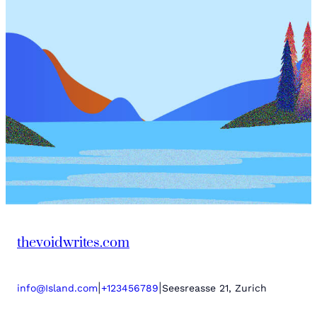
thevoidwrites.com
|
|
info@Island.com
+123456789
Seesreasse 21, Zurich