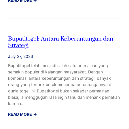
READ MORE
→
u
B
n
u
g
p
a
a
n
t
Bupatitogel: Antara Keberuntungan dan
d
i
Strategi
a
t
n
o
July 27, 2026
C
g
a
e
Bupatitogel telah menjadi salah satu permainan yang
r
l
semakin populer di kalangan masyarakat. Dengan
a
:
kombinasi antara keberuntungan dan strategi, banyak
B
A
orang yang tertarik untuk mencoba peruntungannya di
e
n
dunia togel ini. Bupatitogel bukan sekadar permainan
r
t
biasa; ia menggugah rasa ingin tahu dan menarik perhatian
g
a
karena…
a
r
b
a
:
READ MORE
→
u
K
B
n
e
u