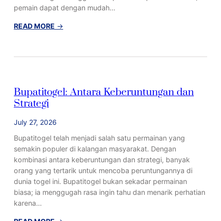
a
g
pemain dapat dengan mudah…
n
E
m
:
READ MORE
→
a
S
s
l
d
o
i
t
D
P
Bupatitogel: Antara Keberuntungan dan
u
u
Strategi
n
l
i
s
July 27, 2026
a
a
T
T
Bupatitogel telah menjadi salah satu permainan yang
a
r
semakin populer di kalangan masyarakat. Dengan
r
i
kombinasi antara keberuntungan dan strategi, banyak
u
:
orang yang tertarik untuk mencoba peruntungannya di
h
K
dunia togel ini. Bupatitogel bukan sekadar permainan
a
e
biasa; ia menggugah rasa ingin tahu dan menarik perhatian
n
u
karena…
n
t
: