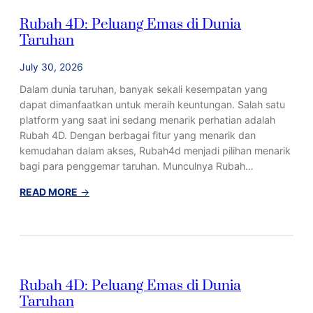
h
Rubah 4D: Peluang Emas di Dunia
4
Taruhan
D
:
July 30, 2026
P
e
Dalam dunia taruhan, banyak sekali kesempatan yang
l
dapat dimanfaatkan untuk meraih keuntungan. Salah satu
u
platform yang saat ini sedang menarik perhatian adalah
a
Rubah 4D. Dengan berbagai fitur yang menarik dan
n
kemudahan dalam akses, Rubah4d menjadi pilihan menarik
g
bagi para penggemar taruhan. Munculnya Rubah…
E
m
:
READ MORE
→
a
R
s
u
d
b
i
a
D
h
Rubah 4D: Peluang Emas di Dunia
u
4
Taruhan
n
D