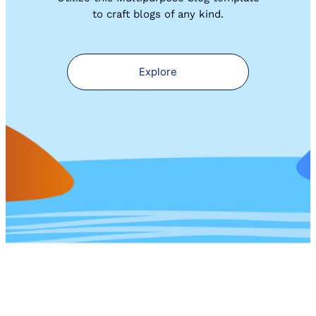
to craft blogs of any kind.
Explore