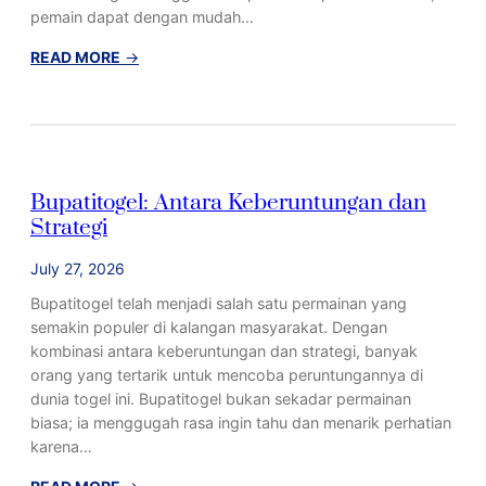
a
g
pemain dapat dengan mudah…
n
E
m
:
READ MORE
→
a
S
s
l
d
o
i
t
D
P
Bupatitogel: Antara Keberuntungan dan
u
u
Strategi
n
l
i
s
July 27, 2026
a
a
T
T
Bupatitogel telah menjadi salah satu permainan yang
a
r
semakin populer di kalangan masyarakat. Dengan
r
i
kombinasi antara keberuntungan dan strategi, banyak
u
:
orang yang tertarik untuk mencoba peruntungannya di
h
K
dunia togel ini. Bupatitogel bukan sekadar permainan
a
e
biasa; ia menggugah rasa ingin tahu dan menarik perhatian
n
u
karena…
n
t
: