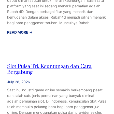
dapat dimanfaatkan untuk meraih keuntungan. Salah satu
r
u
platform yang saat ini sedang menarik perhatian adalah
u
a
Rubah 4D. Dengan berbagai fitur yang menarik dan
h
n
kemudahan dalam akses, Rubah4d menjadi pilihan menarik
a
g
bagi para penggemar taruhan. Munculnya Rubah…
n
E
m
:
READ MORE
→
a
R
s
u
d
b
i
a
D
h
Slot Pulsa Tri: Keuntungan dan Cara
u
4
Bergabung
n
D
i
:
July 28, 2026
a
P
T
e
Saat ini, industri game online semakin berkembang pesat,
a
l
dan salah satu jenis permainan yang banyak diminati
r
u
adalah permainan slot. Di Indonesia, kemunculan Slot Pulsa
u
a
telah membuka peluang baru bagi para penggemar judi
h
n
online. Dengan menggunakan pulsa dari provider seluler,