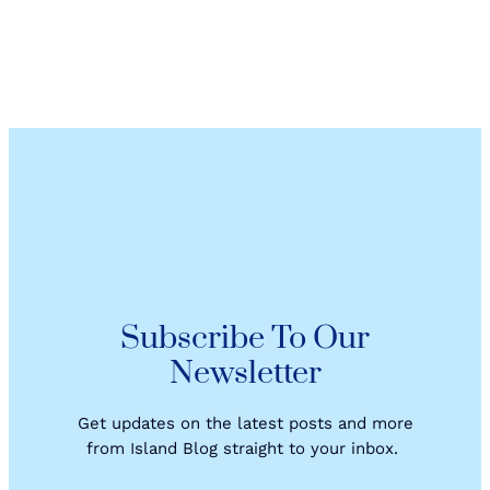
Subscribe To Our
Newsletter
Get updates on the latest posts and more
from Island Blog straight to your inbox.