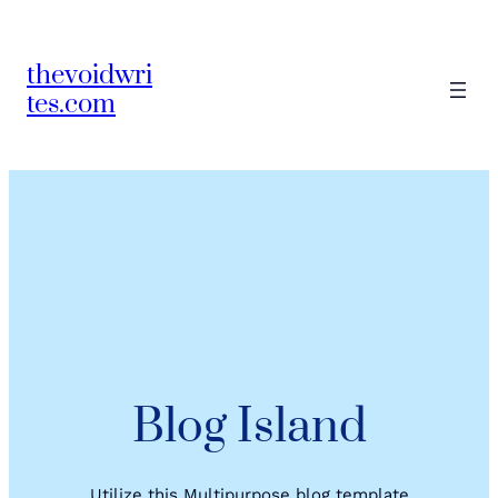
Skip
to
thevoidwri
content
tes.com
Blog Island
Utilize this Multipurpose blog template