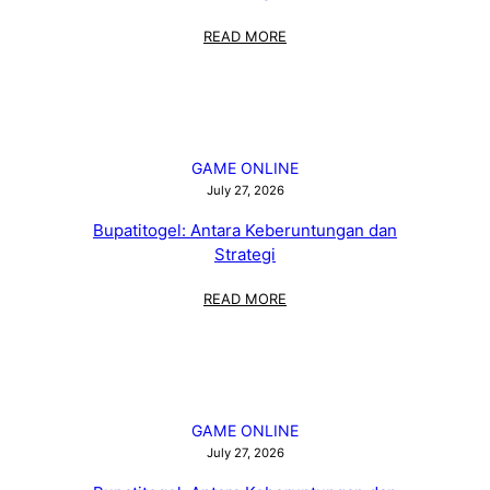
:
READ MORE
BUPATITOGEL:
ANTARA
KEBERUNTUNGAN
DAN
STRATEGI
GAME ONLINE
July 27, 2026
Bupatitogel: Antara Keberuntungan dan
Strategi
:
READ MORE
BUPATITOGEL:
ANTARA
KEBERUNTUNGAN
DAN
STRATEGI
GAME ONLINE
July 27, 2026