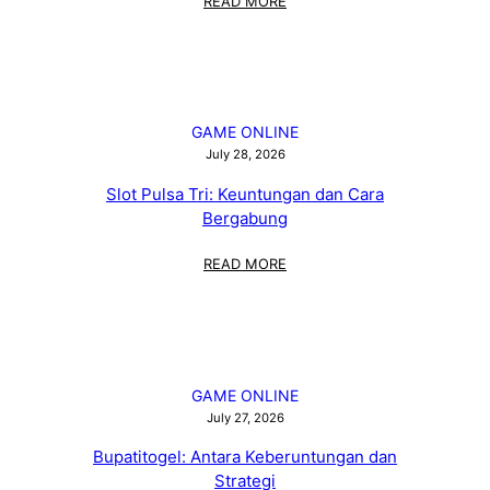
READ MORE
RUBAH
4D:
PELUANG
EMAS
DI
DUNIA
GAME ONLINE
TARUHAN
July 28, 2026
Slot Pulsa Tri: Keuntungan dan Cara
Bergabung
:
READ MORE
SLOT
PULSA
TRI:
KEUNTUNGAN
DAN
CARA
GAME ONLINE
BERGABUNG
July 27, 2026
Bupatitogel: Antara Keberuntungan dan
Strategi