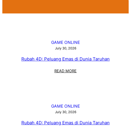
GAME ONLINE
July 30, 2026
Rubah 4D: Peluang Emas di Dunia Taruhan
:
READ MORE
RUBAH
4D:
PELUANG
EMAS
DI
DUNIA
GAME ONLINE
TARUHAN
July 30, 2026
Rubah 4D: Peluang Emas di Dunia Taruhan