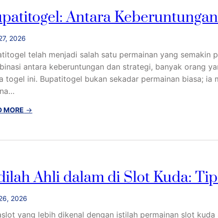
t
patitogel: Antara Keberuntungan
i
t
o
27, 2026
g
titogel telah menjadi salah satu permainan yang semakin 
e
inasi antara keberuntungan dan strategi, banyak orang y
l
:
a togel ini. Bupatitogel bukan sekadar permainan biasa; ia
A
ena…
n
:
D MORE
→
t
B
a
u
r
p
a
a
K
t
e
dilah Ahli dalam di Slot Kuda: Ti
i
b
t
e
o
r
 26, 2026
g
u
slot yang lebih dikenal dengan istilah permainan slot kud
e
n