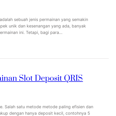
a adalah sebuah jenis permainan yang semakin
aspek unik dan kesenangan yang ada, banyak
rmainan ini. Tetapi, bagi para…
nan Slot Deposit QRIS
ine. Salah satu metode metode paling efisien dan
Cukup dengan hanya deposit kecil, contohnya 5