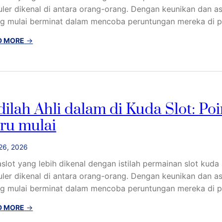
ler dikenal di antara orang-orang. Dengan keunikan dan 
l
t
:
g mulai berminat dalam mencoba peruntungan mereka di pe
u
A
n
:
D MORE
→
n
g
J
t
a
a
a
n
d
r
d
i
a
a
l
K
n
dilah Ahli dalam di Kuda Slot: P
a
e
S
h
b
t
ru mulai
A
e
r
h
r
a
 26, 2026
l
u
t
i
n
e
slot yang lebih dikenal dengan istilah permainan slot kud
d
t
g
ler dikenal di antara orang-orang. Dengan keunikan dan 
a
u
i
g mulai berminat dalam mencoba peruntungan mereka di pe
l
n
a
g
:
D MORE
→
m
a
J