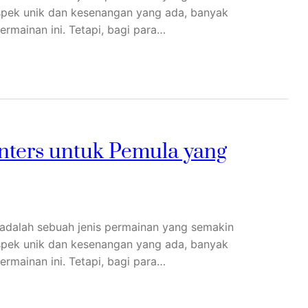
aspek unik dan kesenangan yang ada, banyak
rmainan ini. Tetapi, bagi para…
ointers untuk Pemula yang
a adalah sebuah jenis permainan yang semakin
aspek unik dan kesenangan yang ada, banyak
rmainan ini. Tetapi, bagi para…