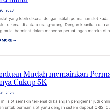
A
a
u
h
S
 26, 2026
l
l
l
a
i
o
slot yang lebih dikenal dengan istilah permainan slot kud
p
t
ler dikenal di antara orang-orang. Dengan keunikan dan 
a
:
g mulai berminat dalam mencoba peruntungan mereka di pe
d
P
a
o
:
D MORE
→
K
i
J
u
n
a
d
t
d
a
e
i
S
r
l
l
s
nduan Mudah memainkan Permai
a
o
u
h
nya Cukup 5K
t
n
A
:
t
h
T
 26, 2026
u
l
i
k
i
 ini, slot semakin terkenal di kalangan penggemar judi onl
p
P
d
ien untuk bermain slot yaitu dengan sistem deposit QRIS. 
u
e