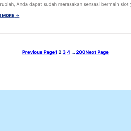
a
 rupiah, Anda dapat sudah merasakan sensasi bermain slot
n
m
l
t
u
a
:
D MORE
→
u
l
m
P
k
a
p
a
P
y
a
n
e
a
d
d
m
n
a
u
u
g
K
Previous Page
1
2
3
4
…
200
Next Page
a
l
b
u
n
a
a
d
M
r
a
u
u
S
d
m
l
a
u
o
h
l
t
m
a
:
e
i
T
m
i
a
p
i
u
n