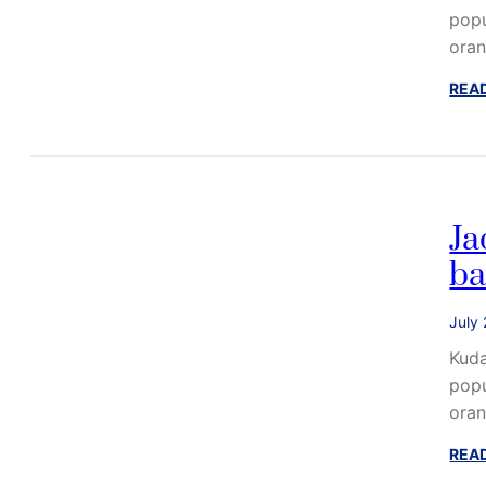
popu
oran
REA
Ja
ba
July
Kuda
popu
oran
REA