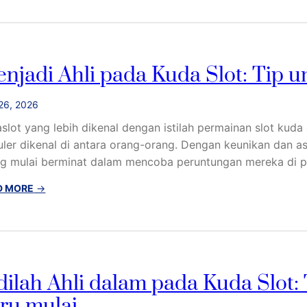
d
n
a
i
d
d
S
a
i
l
n
l
o
S
njadi Ahli pada Kuda Slot: Tip 
a
t
t
h
K
r
A
 26, 2026
u
a
h
d
slot yang lebih dikenal dengan istilah permainan slot kud
t
l
a
e
ler dikenal di antara orang-orang. Dengan keunikan dan 
i
:
g
d
g mulai berminat dalam mencoba peruntungan mereka di pe
T
i
a
i
:
D MORE
→
l
p
M
a
b
e
m
a
n
d
g
j
i
i
a
K
P
dilah Ahli dalam pada Kuda Slot:
d
u
e
i
d
ru mulai
m