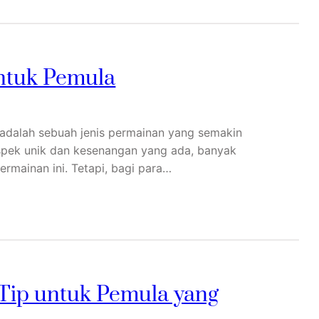
untuk Pemula
a adalah sebuah jenis permainan yang semakin
aspek unik dan kesenangan yang ada, banyak
rmainan ini. Tetapi, bagi para…
 Tip untuk Pemula yang