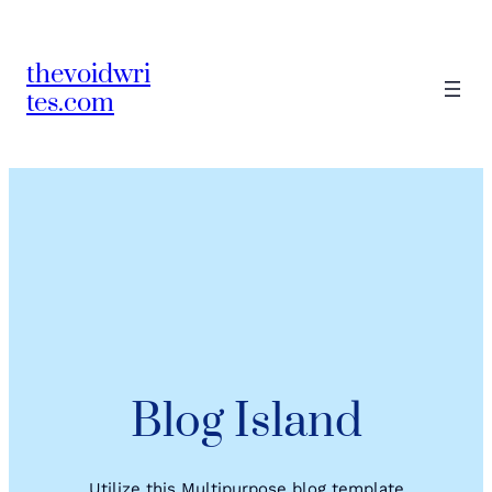
Skip
to
thevoidwri
content
tes.com
Blog Island
Utilize this Multipurpose blog template