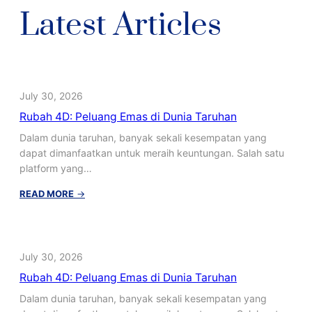
Latest Articles
July 30, 2026
Rubah 4D: Peluang Emas di Dunia Taruhan
Dalam dunia taruhan, banyak sekali kesempatan yang
dapat dimanfaatkan untuk meraih keuntungan. Salah satu
platform yang…
:
READ MORE
→
Rubah
4D:
Peluang
Emas
July 30, 2026
di
Rubah 4D: Peluang Emas di Dunia Taruhan
Dunia
Taruhan
Dalam dunia taruhan, banyak sekali kesempatan yang