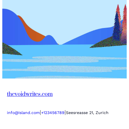
thevoidwrites.com
|
|
info@Island.com
+123456789
Seesreasse 21, Zurich