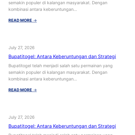
semakin populer di kalangan masyarakat. Dengan
kombinasi antara keberuntungan…
:
READ MORE
→
Bupatitogel:
Antara
Keberuntungan
dan
July 27, 2026
Strategi
Bupatitogel: Antara Keberuntungan dan Strategi
Bupatitogel telah menjadi salah satu permainan yang
semakin populer di kalangan masyarakat. Dengan
kombinasi antara keberuntungan…
:
READ MORE
→
Bupatitogel:
Antara
Keberuntungan
dan
July 27, 2026
Strategi
Bupatitogel: Antara Keberuntungan dan Strategi