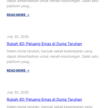
dapat dimanfaatkan untuk meraih keuntungan. Salah satu
platform yang…
:
READ MORE
→
Rubah
4D:
Peluang
Emas
July 30, 2026
di
Rubah 4D: Peluang Emas di Dunia Taruhan
Dunia
Taruhan
Dalam dunia taruhan, banyak sekali kesempatan yang
dapat dimanfaatkan untuk meraih keuntungan. Salah satu
platform yang…
:
READ MORE
→
Rubah
4D:
Peluang
Emas
July 30, 2026
di
Rubah 4D: Peluang Emas di Dunia Taruhan
Dunia
Taruhan
Dalam dunia taruhan, banyak sekali kesempatan yang