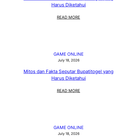
Harus Diketahui
:
READ MORE
MITOS
DAN
FAKTA
SEPUTAR
BUPATITOGEL
YANG
GAME ONLINE
HARUS
July 18, 2026
DIKETAHUI
Mitos dan Fakta Seputar Bupatitogel yang
Harus Diketahui
:
READ MORE
MITOS
DAN
FAKTA
SEPUTAR
BUPATITOGEL
YANG
GAME ONLINE
HARUS
July 18, 2026