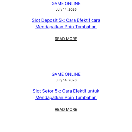
UNTUK
GAME ONLINE
MENCAPAI
July 14, 2026
POIN
Slot Deposit 5k: Cara Efektif cara
BONUS
Mendapatkan Poin Tambahan
:
READ MORE
SLOT
DEPOSIT
5K:
CARA
EFEKTIF
CARA
GAME ONLINE
MENDAPATKAN
July 14, 2026
POIN
Slot Setor 5k: Cara Efektif untuk
TAMBAHAN
Mendapatkan Poin Tambahan
:
READ MORE
SLOT
SETOR
5K: