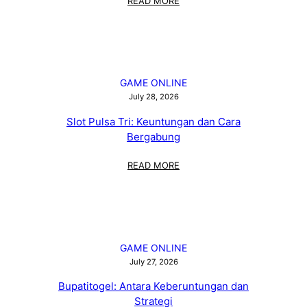
READ MORE
RUBAH
4D:
PELUANG
EMAS
DI
DUNIA
GAME ONLINE
TARUHAN
July 28, 2026
Slot Pulsa Tri: Keuntungan dan Cara
Bergabung
:
READ MORE
SLOT
PULSA
TRI:
KEUNTUNGAN
DAN
CARA
GAME ONLINE
BERGABUNG
July 27, 2026
Bupatitogel: Antara Keberuntungan dan
Strategi