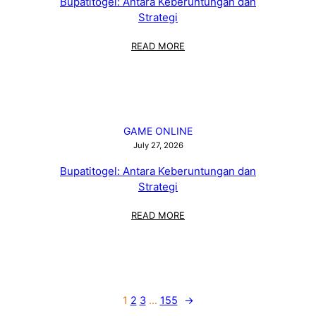
Bupatitogel: Antara Keberuntungan dan
Strategi
:
READ MORE
BUPATITOGEL:
ANTARA
KEBERUNTUNGAN
DAN
STRATEGI
GAME ONLINE
July 27, 2026
Bupatitogel: Antara Keberuntungan dan
Strategi
:
READ MORE
BUPATITOGEL:
ANTARA
KEBERUNTUNGAN
DAN
STRATEGI
1
2
3
…
155
→