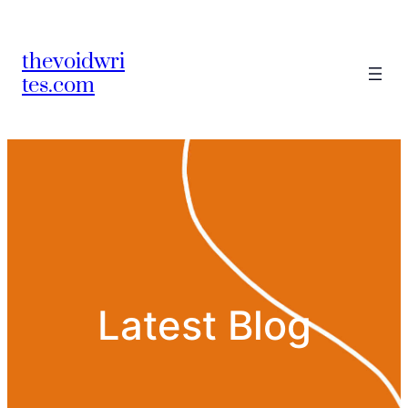
Skip
to
thevoidwri
content
tes.com
Latest Blog