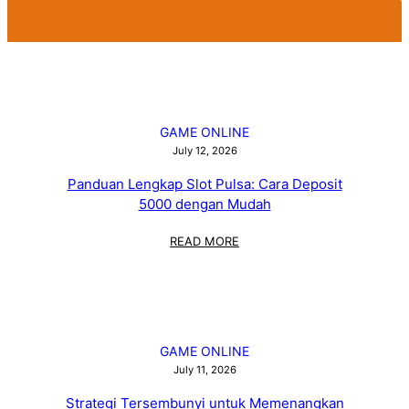
GAME ONLINE
July 12, 2026
Panduan Lengkap Slot Pulsa: Cara Deposit
5000 dengan Mudah
:
READ MORE
PANDUAN
LENGKAP
SLOT
PULSA:
CARA
DEPOSIT
GAME ONLINE
5000
July 11, 2026
DENGAN
Strategi Tersembunyi untuk Memenangkan
MUDAH