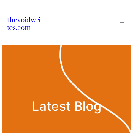
Skip
to
thevoidwri
content
tes.com
Latest Blog