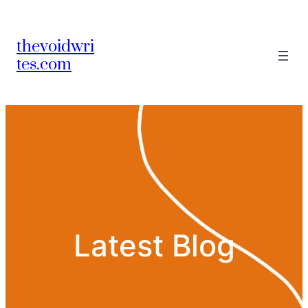
Skip
to
thevoidwri
content
tes.com
Latest Blog