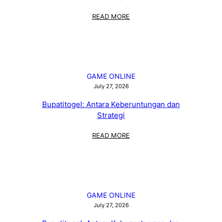
:
READ MORE
BUPATITOGEL:
ANTARA
KEBERUNTUNGAN
DAN
STRATEGI
GAME ONLINE
July 27, 2026
Bupatitogel: Antara Keberuntungan dan
Strategi
:
READ MORE
BUPATITOGEL:
ANTARA
KEBERUNTUNGAN
DAN
STRATEGI
GAME ONLINE
July 27, 2026