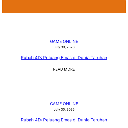
GAME ONLINE
July 30, 2026
Rubah 4D: Peluang Emas di Dunia Taruhan
:
READ MORE
RUBAH
4D:
PELUANG
EMAS
DI
DUNIA
GAME ONLINE
TARUHAN
July 30, 2026
Rubah 4D: Peluang Emas di Dunia Taruhan