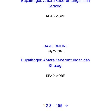
Bupatitogel: Antara Keberuntungan dan
Strategi
:
READ MORE
BUPATITOGEL:
ANTARA
KEBERUNTUNGAN
DAN
STRATEGI
GAME ONLINE
July 27, 2026
Bupatitogel: Antara Keberuntungan dan
Strategi
:
READ MORE
BUPATITOGEL:
ANTARA
KEBERUNTUNGAN
DAN
STRATEGI
1
2
3
…
155
→