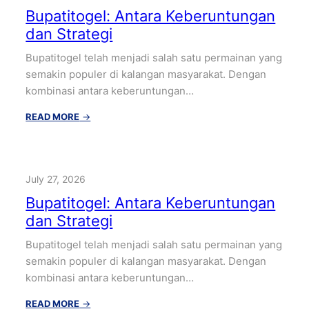
Dunia
Bupatitogel: Antara Keberuntungan
Taruhan
dan Strategi
Bupatitogel telah menjadi salah satu permainan yang
semakin populer di kalangan masyarakat. Dengan
kombinasi antara keberuntungan…
:
READ MORE
→
Bupatitogel:
Antara
Keberuntungan
dan
July 27, 2026
Strategi
Bupatitogel: Antara Keberuntungan
dan Strategi
Bupatitogel telah menjadi salah satu permainan yang
semakin populer di kalangan masyarakat. Dengan
kombinasi antara keberuntungan…
:
READ MORE
→