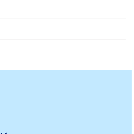
Bupatitogel:
Antara
Keberuntungan
dan
Strategi