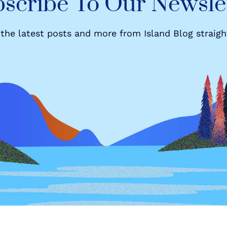
scribe To Our Newsle
the latest posts and more from Island Blog straigh