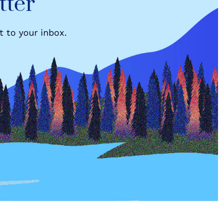
tter
t to your inbox.