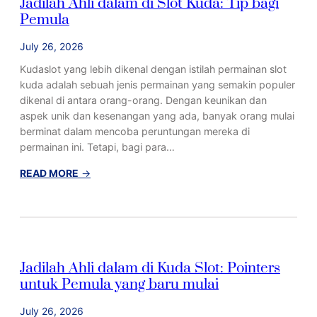
Jadilah Ahli dalam di Slot Kuda: Tip bagi
u
i
Pemula
n
t
t
o
July 26, 2026
u
g
n
e
Kudaslot yang lebih dikenal dengan istilah permainan slot
g
l
kuda adalah sebuah jenis permainan yang semakin populer
a
:
dikenal di antara orang-orang. Dengan keunikan dan
n
A
aspek unik dan kesenangan yang ada, banyak orang mulai
d
n
berminat dalam mencoba peruntungan mereka di
a
t
permainan ini. Tetapi, bagi para…
n
a
S
r
:
READ MORE
→
t
a
J
r
K
a
a
e
d
t
b
i
e
e
l
Jadilah Ahli dalam di Kuda Slot: Pointers
g
r
a
untuk Pemula yang baru mulai
i
u
h
n
A
July 26, 2026
t
h