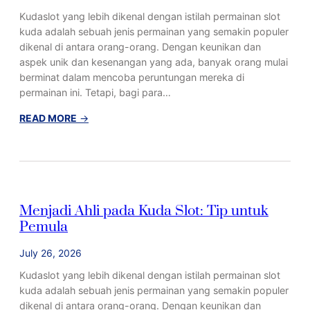
u
l
Kudaslot yang lebih dikenal dengan istilah permainan slot
n
i
kuda adalah sebuah jenis permainan yang semakin populer
g
d
dikenal di antara orang-orang. Dengan keunikan dan
a
a
aspek unik dan kesenangan yang ada, banyak orang mulai
n
l
berminat dalam mencoba peruntungan mereka di
d
a
permainan ini. Tetapi, bagi para…
a
m
n
d
:
READ MORE
→
S
i
J
t
S
a
r
l
d
a
o
i
t
t
l
Menjadi Ahli pada Kuda Slot: Tip untuk
e
K
a
Pemula
g
u
h
i
d
A
July 26, 2026
a
h
:
l
Kudaslot yang lebih dikenal dengan istilah permainan slot
T
i
kuda adalah sebuah jenis permainan yang semakin populer
i
d
dikenal di antara orang-orang. Dengan keunikan dan