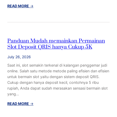
r
u
:
READ MORE
→
s
d
J
u
a
a
n
S
d
t
l
i
u
o
l
Panduan Mudah memainkan Permainan
k
t
a
Slot Deposit QRIS hanya Cukup 5K
P
:
h
e
T
A
July 26, 2026
m
i
h
u
p
l
Saat ini, slot semakin terkenal di kalangan penggemar judi
l
u
i
online. Salah satu metode metode paling efisien dan efisien
a
n
d
untuk bermain slot yaitu dengan sistem deposit QRIS.
y
t
a
Cukup dengan hanya deposit kecil, contohnya 5 ribu
a
u
l
rupiah, Anda dapat sudah merasakan sensasi bermain slot
n
k
a
yang…
g
P
m
b
e
p
:
READ MORE
→
a
m
a
P
r
u
d
a