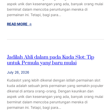
p
a
aspek unik dan kesenangan yang ada, banyak orang mulai
b
l
berminat dalam mencoba peruntungan mereka di
a
a
permainan ini. Tetapi, bagi para…
g
m
i
d
:
READ MORE
→
P
i
M
e
K
e
m
u
n
u
d
j
l
a
a
Jadilah Ahli dalam pada Kuda Slot: Tip
a
S
d
untuk Pemula yang baru mulai
l
i
o
A
July 26, 2026
t
h
:
l
Kudaslot yang lebih dikenal dengan istilah permainan slot
P
i
kuda adalah sebuah jenis permainan yang semakin populer
o
p
dikenal di antara orang-orang. Dengan keunikan dan
i
a
aspek unik dan kesenangan yang ada, banyak orang mulai
n
d
berminat dalam mencoba peruntungan mereka di
t
a
permainan ini. Tetapi, bagi para…
e
K