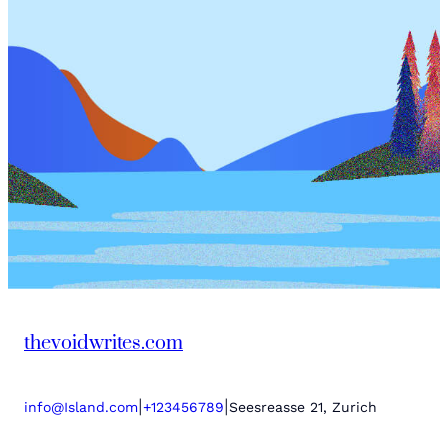
thevoidwrites.com
|
|
info@Island.com
+123456789
Seesreasse 21, Zurich