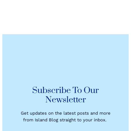
I
S
h
a
n
y
a
C
u
k
u
p
5
Subscribe To Our
K
Newsletter
Get updates on the latest posts and more
from Island Blog straight to your inbox.