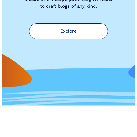
to craft blogs of any kind.
Explore