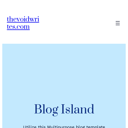
Skip
to
thevoidwri
content
tes.com
Blog Island
Utilize this Multipurpose blog template