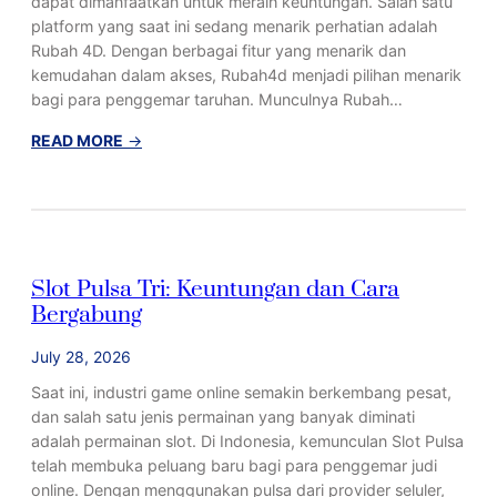
dapat dimanfaatkan untuk meraih keuntungan. Salah satu
r
u
platform yang saat ini sedang menarik perhatian adalah
u
a
Rubah 4D. Dengan berbagai fitur yang menarik dan
h
n
kemudahan dalam akses, Rubah4d menjadi pilihan menarik
a
g
bagi para penggemar taruhan. Munculnya Rubah…
n
E
m
:
READ MORE
→
a
R
s
u
d
b
i
a
D
h
Slot Pulsa Tri: Keuntungan dan Cara
u
4
Bergabung
n
D
i
:
July 28, 2026
a
P
T
e
Saat ini, industri game online semakin berkembang pesat,
a
l
dan salah satu jenis permainan yang banyak diminati
r
u
adalah permainan slot. Di Indonesia, kemunculan Slot Pulsa
u
a
telah membuka peluang baru bagi para penggemar judi
h
n
online. Dengan menggunakan pulsa dari provider seluler,