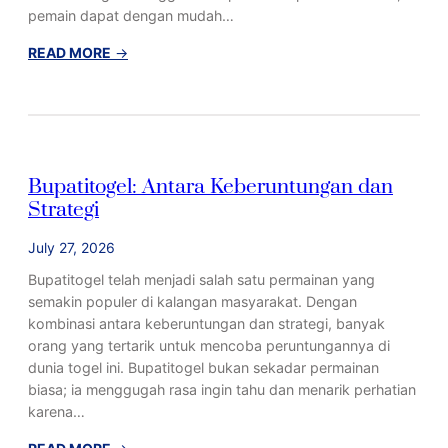
a
g
pemain dapat dengan mudah…
n
E
m
:
READ MORE
→
a
S
s
l
d
o
i
t
D
P
Bupatitogel: Antara Keberuntungan dan
u
u
Strategi
n
l
i
s
July 27, 2026
a
a
T
T
Bupatitogel telah menjadi salah satu permainan yang
a
r
semakin populer di kalangan masyarakat. Dengan
r
i
kombinasi antara keberuntungan dan strategi, banyak
u
:
orang yang tertarik untuk mencoba peruntungannya di
h
K
dunia togel ini. Bupatitogel bukan sekadar permainan
a
e
biasa; ia menggugah rasa ingin tahu dan menarik perhatian
n
u
karena…
n
t
: