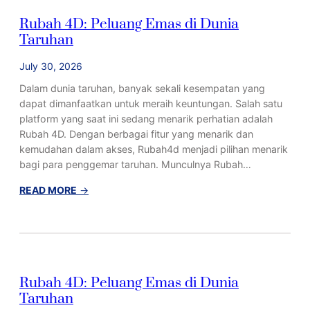
h
Rubah 4D: Peluang Emas di Dunia
4
Taruhan
D
:
July 30, 2026
P
e
Dalam dunia taruhan, banyak sekali kesempatan yang
l
dapat dimanfaatkan untuk meraih keuntungan. Salah satu
u
platform yang saat ini sedang menarik perhatian adalah
a
Rubah 4D. Dengan berbagai fitur yang menarik dan
n
kemudahan dalam akses, Rubah4d menjadi pilihan menarik
g
bagi para penggemar taruhan. Munculnya Rubah…
E
m
:
READ MORE
→
a
R
s
u
d
b
i
a
D
h
Rubah 4D: Peluang Emas di Dunia
u
4
Taruhan
n
D