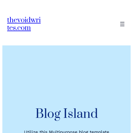
Skip
to
thevoidwri
content
tes.com
Blog Island
Utilize this Multipurpose blog template