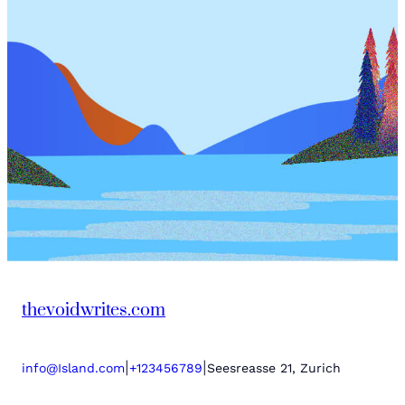
thevoidwrites.com
|
|
info@Island.com
+123456789
Seesreasse 21, Zurich