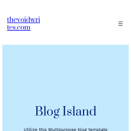
Skip
to
thevoidwri
content
tes.com
Blog Island
Utilize this Multipurpose blog template