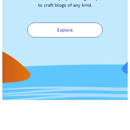
to craft blogs of any kind.
Explore