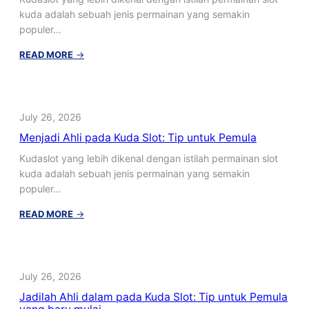
Pemula
kuda adalah sebuah jenis permainan yang semakin
populer…
:
READ MORE
→
Jadilah
Ahli
dalam
di
July 26, 2026
Kuda
Menjadi Ahli pada Kuda Slot: Tip untuk Pemula
Slot:
Pointers
Kudaslot yang lebih dikenal dengan istilah permainan slot
untuk
kuda adalah sebuah jenis permainan yang semakin
Pemula
populer…
yang
baru
:
READ MORE
→
mulai
Menjadi
Ahli
pada
Kuda
July 26, 2026
Slot:
Jadilah Ahli dalam pada Kuda Slot: Tip untuk Pemula
Tip