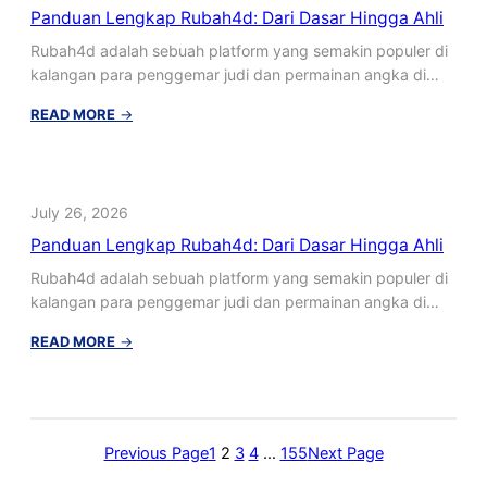
Panduan Lengkap Rubah4d: Dari Dasar Hingga Ahli
dengan
QRIS
Rubah4d adalah sebuah platform yang semakin populer di
dengan
kalangan para penggemar judi dan permainan angka di…
Cukup
5.000
:
READ MORE
→
Panduan
Lengkap
Rubah4d:
Dari
July 26, 2026
Dasar
Panduan Lengkap Rubah4d: Dari Dasar Hingga Ahli
Hingga
Ahli
Rubah4d adalah sebuah platform yang semakin populer di
kalangan para penggemar judi dan permainan angka di…
:
READ MORE
→
Panduan
Lengkap
Rubah4d:
Dari
Dasar
Previous Page
1
2
3
4
…
155
Next Page
Hingga