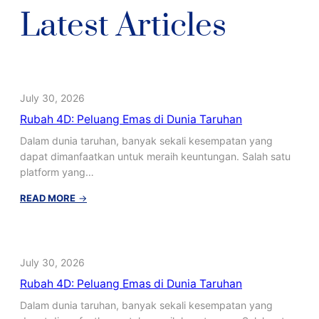
Latest Articles
July 30, 2026
Rubah 4D: Peluang Emas di Dunia Taruhan
Dalam dunia taruhan, banyak sekali kesempatan yang
dapat dimanfaatkan untuk meraih keuntungan. Salah satu
platform yang…
:
READ MORE
→
Rubah
4D:
Peluang
Emas
July 30, 2026
di
Rubah 4D: Peluang Emas di Dunia Taruhan
Dunia
Taruhan
Dalam dunia taruhan, banyak sekali kesempatan yang