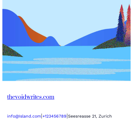
thevoidwrites.com
|
|
info@Island.com
+123456789
Seesreasse 21, Zurich