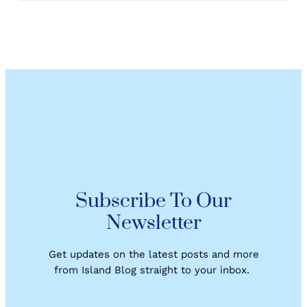
Subscribe To Our
Newsletter
Get updates on the latest posts and more
from Island Blog straight to your inbox.