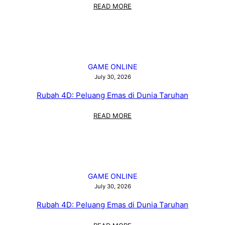
:
READ MORE
RUBAH
4D:
PELUANG
EMAS
DI
DUNIA
GAME ONLINE
TARUHAN
July 30, 2026
Rubah 4D: Peluang Emas di Dunia Taruhan
:
READ MORE
RUBAH
4D:
PELUANG
EMAS
DI
DUNIA
GAME ONLINE
TARUHAN
July 30, 2026
Rubah 4D: Peluang Emas di Dunia Taruhan
: