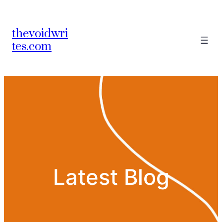
Skip
to
thevoidwri
content
tes.com
Latest Blog