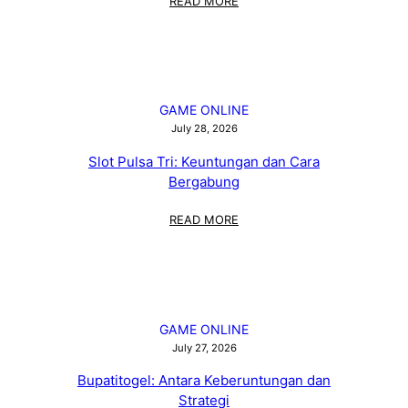
READ MORE
RUBAH
4D:
PELUANG
EMAS
DI
DUNIA
GAME ONLINE
TARUHAN
July 28, 2026
Slot Pulsa Tri: Keuntungan dan Cara
Bergabung
:
READ MORE
SLOT
PULSA
TRI:
KEUNTUNGAN
DAN
CARA
GAME ONLINE
BERGABUNG
July 27, 2026
Bupatitogel: Antara Keberuntungan dan
Strategi