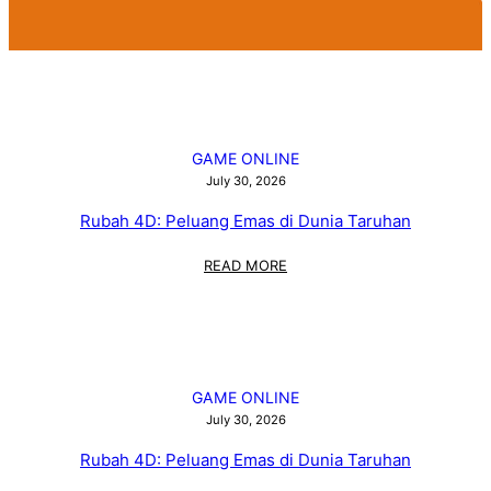
GAME ONLINE
July 30, 2026
Rubah 4D: Peluang Emas di Dunia Taruhan
:
READ MORE
RUBAH
4D:
PELUANG
EMAS
DI
DUNIA
GAME ONLINE
TARUHAN
July 30, 2026
Rubah 4D: Peluang Emas di Dunia Taruhan