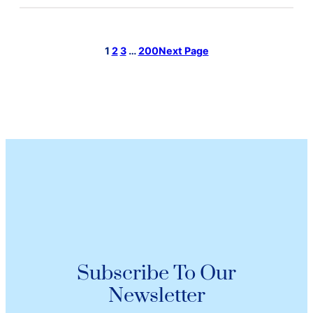
g
b
p
e
a
r
t
1
2
3
…
200
Next Page
u
i
n
t
t
o
u
g
n
e
g
l
a
:
n
A
d
n
a
t
n
a
S
r
t
a
r
K
Subscribe To Our
a
e
t
b
Newsletter
e
e