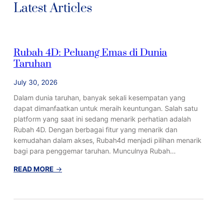
Latest Articles
Rubah 4D: Peluang Emas di Dunia
Taruhan
July 30, 2026
Dalam dunia taruhan, banyak sekali kesempatan yang
dapat dimanfaatkan untuk meraih keuntungan. Salah satu
platform yang saat ini sedang menarik perhatian adalah
Rubah 4D. Dengan berbagai fitur yang menarik dan
kemudahan dalam akses, Rubah4d menjadi pilihan menarik
bagi para penggemar taruhan. Munculnya Rubah…
:
READ MORE
→
R
u
b
a