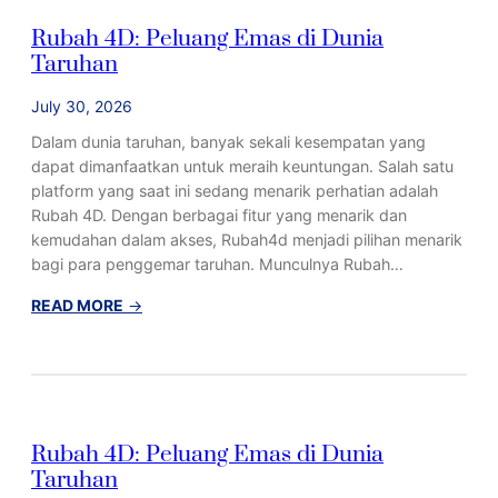
h
Rubah 4D: Peluang Emas di Dunia
4
Taruhan
D
:
July 30, 2026
P
e
Dalam dunia taruhan, banyak sekali kesempatan yang
l
dapat dimanfaatkan untuk meraih keuntungan. Salah satu
u
platform yang saat ini sedang menarik perhatian adalah
a
Rubah 4D. Dengan berbagai fitur yang menarik dan
n
kemudahan dalam akses, Rubah4d menjadi pilihan menarik
g
bagi para penggemar taruhan. Munculnya Rubah…
E
m
:
READ MORE
→
a
R
s
u
d
b
i
a
D
h
Rubah 4D: Peluang Emas di Dunia
u
4
Taruhan
n
D