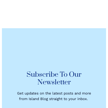
Subscribe To Our
Newsletter
Get updates on the latest posts and more
from Island Blog straight to your inbox.