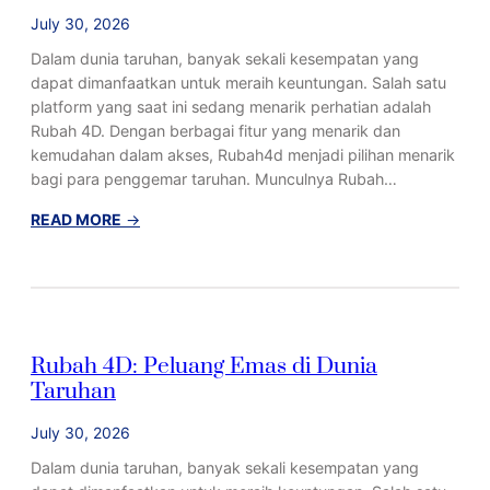
i
:
July 30, 2026
a
P
T
e
Dalam dunia taruhan, banyak sekali kesempatan yang
a
l
dapat dimanfaatkan untuk meraih keuntungan. Salah satu
r
u
platform yang saat ini sedang menarik perhatian adalah
u
a
Rubah 4D. Dengan berbagai fitur yang menarik dan
h
n
kemudahan dalam akses, Rubah4d menjadi pilihan menarik
a
g
bagi para penggemar taruhan. Munculnya Rubah…
n
E
m
:
READ MORE
→
a
R
s
u
d
b
i
a
D
h
Rubah 4D: Peluang Emas di Dunia
u
4
Taruhan
n
D
i
:
July 30, 2026
a
P
T
e
Dalam dunia taruhan, banyak sekali kesempatan yang
a
l