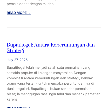
a
g
pemain dapat dengan mudah…
n
E
m
:
READ MORE
→
a
S
s
l
d
o
i
t
D
P
Bupatitogel: Antara Keberuntungan dan
u
u
Strategi
n
l
i
s
July 27, 2026
a
a
T
T
Bupatitogel telah menjadi salah satu permainan yang
a
r
semakin populer di kalangan masyarakat. Dengan
r
i
kombinasi antara keberuntungan dan strategi, banyak
u
:
orang yang tertarik untuk mencoba peruntungannya di
h
K
dunia togel ini. Bupatitogel bukan sekadar permainan
a
e
biasa; ia menggugah rasa ingin tahu dan menarik perhatian
n
u
karena…
n
t
: