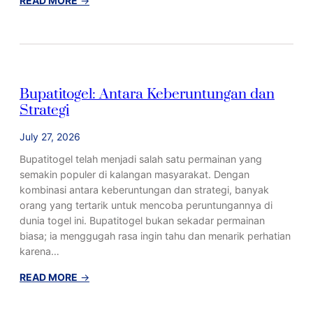
READ MORE
→
u
B
n
u
g
p
a
a
n
t
Bupatitogel: Antara Keberuntungan dan
d
i
Strategi
a
t
n
o
July 27, 2026
C
g
a
e
Bupatitogel telah menjadi salah satu permainan yang
r
l
semakin populer di kalangan masyarakat. Dengan
a
:
kombinasi antara keberuntungan dan strategi, banyak
B
A
orang yang tertarik untuk mencoba peruntungannya di
e
n
dunia togel ini. Bupatitogel bukan sekadar permainan
r
t
biasa; ia menggugah rasa ingin tahu dan menarik perhatian
g
a
karena…
a
r
b
a
:
READ MORE
→
u
K
B
n
e
u