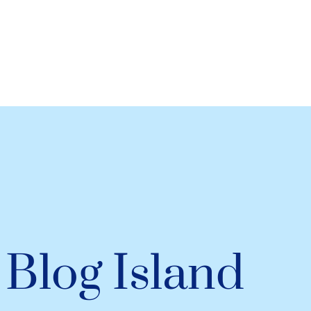
Blog Island