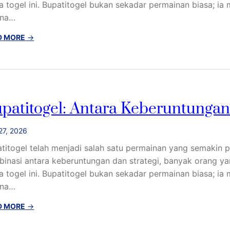
i
a togel ini. Bupatitogel bukan sekadar permainan biasa; ia
a
:
ena…
T
K
a
:
D MORE
→
e
r
B
u
u
u
n
h
p
t
a
a
u
n
t
n
patitogel: Antara Keberuntungan
i
g
t
a
o
n
27, 2026
g
d
titogel telah menjadi salah satu permainan yang semakin 
e
a
inasi antara keberuntungan dan strategi, banyak orang y
l
n
:
a togel ini. Bupatitogel bukan sekadar permainan biasa; ia
C
A
a
ena…
n
r
:
D MORE
→
t
a
B
a
B
u
r
e