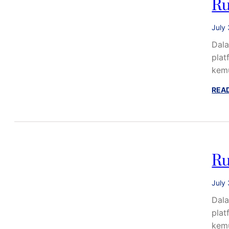
Ru
July
Dala
plat
kemu
REA
Ru
July
Dala
plat
kemu