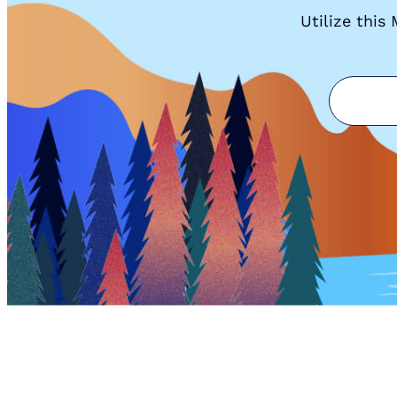
Utilize this