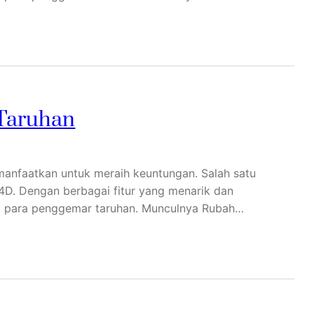
 Taruhan
manfaatkan untuk meraih keuntungan. Salah satu
 4D. Dengan berbagai fitur yang menarik dan
i para penggemar taruhan. Munculnya Rubah…