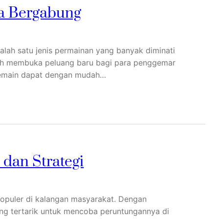
ra Bergabung
salah satu jenis permainan yang banyak diminati
elah membuka peluang baru bagi para penggemar
, pemain dapat dengan mudah…
 dan Strategi
populer di kalangan masyarakat. Dengan
ang tertarik untuk mencoba peruntungannya di