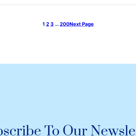
p
a
r
a
K
g
t
e
a
1
2
3
…
200
Next Page
i
b
b
t
e
u
o
r
n
g
u
g
e
n
l
t
:
u
A
n
n
g
t
a
a
n
r
d
a
a
K
n
e
S
scribe To Our Newsle
b
t
e
r