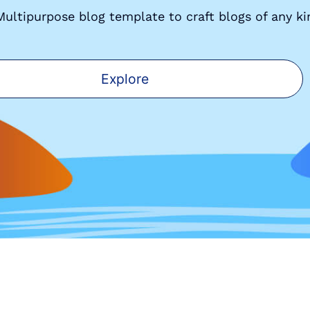
 Multipurpose blog template to craft blogs of any ki
Explore