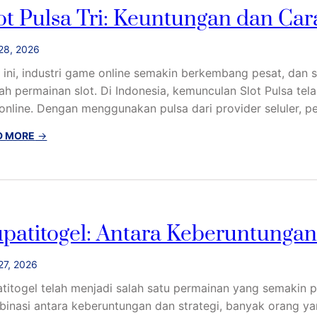
s
n
ot Pulsa Tri: Keuntungan dan Ca
4
d
D
i
:
D
 28, 2026
P
u
 ini, industri game online semakin berkembang pesat, dan 
e
n
ah permainan slot. Di Indonesia, kemunculan Slot Pulsa t
l
i
u
 online. Dengan menggunakan pulsa dari provider seluler
a
a
T
:
D MORE
→
n
a
S
g
r
l
E
u
o
m
h
t
a
a
P
s
n
patitogel: Antara Keberuntungan
u
d
l
i
s
D
27, 2026
a
u
titogel telah menjadi salah satu permainan yang semakin 
T
n
inasi antara keberuntungan dan strategi, banyak orang y
r
i