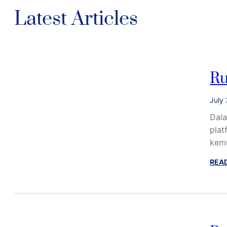
Latest Articles
Ru
July
Dala
plat
kemu
REA