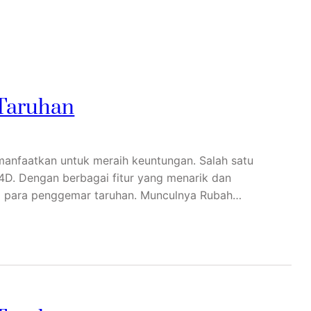
 Taruhan
manfaatkan untuk meraih keuntungan. Salah satu
 4D. Dengan berbagai fitur yang menarik dan
i para penggemar taruhan. Munculnya Rubah…