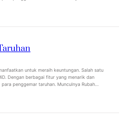
 Taruhan
manfaatkan untuk meraih keuntungan. Salah satu
 4D. Dengan berbagai fitur yang menarik dan
i para penggemar taruhan. Munculnya Rubah…