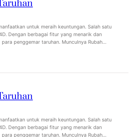
 Taruhan
manfaatkan untuk meraih keuntungan. Salah satu
 4D. Dengan berbagai fitur yang menarik dan
i para penggemar taruhan. Munculnya Rubah…
 Taruhan
manfaatkan untuk meraih keuntungan. Salah satu
 4D. Dengan berbagai fitur yang menarik dan
i para penggemar taruhan. Munculnya Rubah…