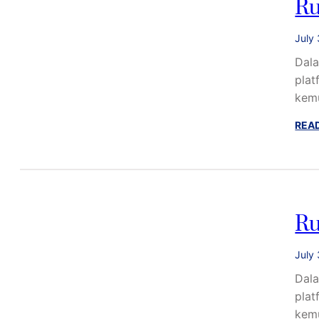
Ru
July
Dala
plat
kemu
REA
Ru
July
Dala
plat
kemu