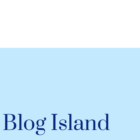
Blog Island