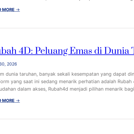
a
T
:
D MORE
→
n
a
R
g
r
u
E
u
b
m
h
a
a
a
h
s
n
bah 4D: Peluang Emas di Dunia
4
d
D
i
:
D
 30, 2026
P
u
m dunia taruhan, banyak sekali kesempatan yang dapat di
e
n
form yang saat ini sedang menarik perhatian adalah Rubah
l
i
u
dahan dalam akses, Rubah4d menjadi pilihan menarik bag
a
a
T
:
D MORE
→
n
a
R
g
r
u
E
u
b
m
h
a
a
a
h