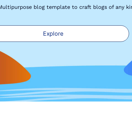
 Multipurpose blog template to craft blogs of any ki
Explore