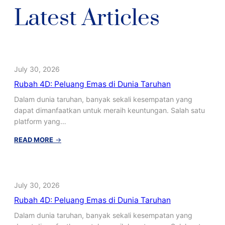
Latest Articles
July 30, 2026
Rubah 4D: Peluang Emas di Dunia Taruhan
Dalam dunia taruhan, banyak sekali kesempatan yang
dapat dimanfaatkan untuk meraih keuntungan. Salah satu
platform yang…
:
READ MORE
→
Rubah
4D:
Peluang
Emas
July 30, 2026
di
Rubah 4D: Peluang Emas di Dunia Taruhan
Dunia
Taruhan
Dalam dunia taruhan, banyak sekali kesempatan yang