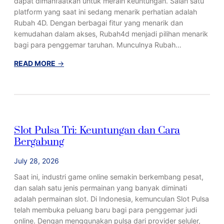
dapat dimanfaatkan untuk meraih keuntungan. Salah satu
r
u
platform yang saat ini sedang menarik perhatian adalah
u
a
Rubah 4D. Dengan berbagai fitur yang menarik dan
h
n
kemudahan dalam akses, Rubah4d menjadi pilihan menarik
a
g
bagi para penggemar taruhan. Munculnya Rubah…
n
E
m
:
READ MORE
→
a
R
s
u
d
b
i
a
D
h
Slot Pulsa Tri: Keuntungan dan Cara
u
4
Bergabung
n
D
i
:
July 28, 2026
a
P
T
e
Saat ini, industri game online semakin berkembang pesat,
a
l
dan salah satu jenis permainan yang banyak diminati
r
u
adalah permainan slot. Di Indonesia, kemunculan Slot Pulsa
u
a
telah membuka peluang baru bagi para penggemar judi
h
n
online. Dengan menggunakan pulsa dari provider seluler,