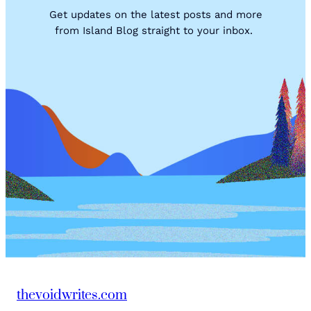
g
r
Get updates on the latest posts and more
i
u
from Island Blog straight to your inbox.
n
t
u
n
g
a
n
d
a
n
S
t
r
a
t
e
g
thevoidwrites.com
i