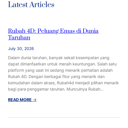
Latest Articles
Rubah 4D: Peluang Emas di Dunia
Taruhan
July 30, 2026
Dalam dunia taruhan, banyak sekali kesempatan yang
dapat dimanfaatkan untuk meraih keuntungan. Salah satu
platform yang saat ini sedang menarik perhatian adalah
Rubah 4D. Dengan berbagai fitur yang menarik dan
kemudahan dalam akses, Rubah4d menjadi pilihan menarik
bagi para penggemar taruhan. Munculnya Rubah…
:
READ MORE
→
R
u
b
a