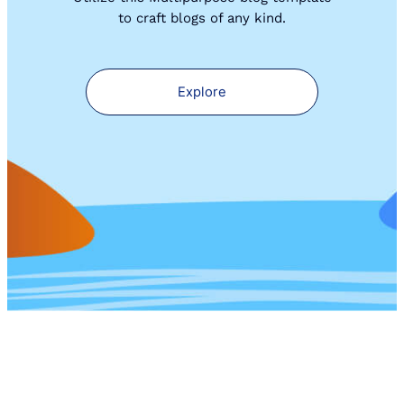
to craft blogs of any kind.
Explore