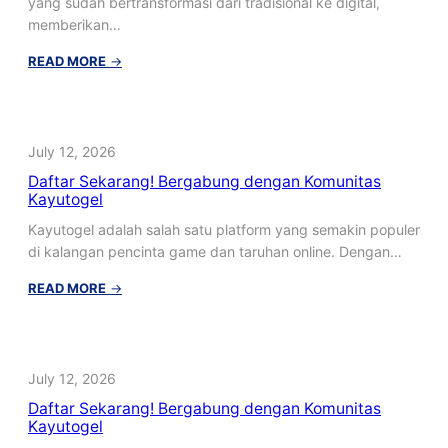
yang sudah bertransformasi dari tradisional ke digital,
memberikan…
:
READ MORE
→
Kuda
Slot:
Dari
Tradisi
July 12, 2026
menuju
Daftar Sekarang! Bergabung dengan Komunitas
Digital
Kayutogel
Kayutogel adalah salah satu platform yang semakin populer
di kalangan pencinta game dan taruhan online. Dengan…
:
READ MORE
→
Daftar
Sekarang!
Bergabung
dengan
July 12, 2026
Komunitas
Daftar Sekarang! Bergabung dengan Komunitas
Kayutogel
Kayutogel