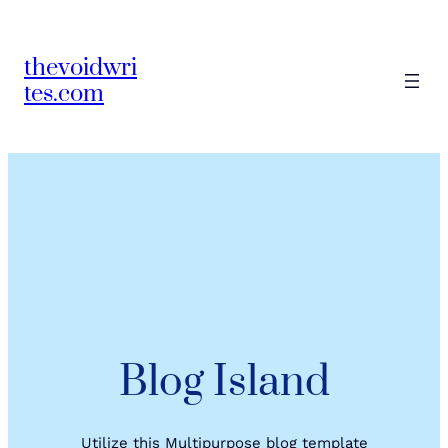
Skip
to
thevoidwri
content
tes.com
Blog Island
Utilize this Multipurpose blog template