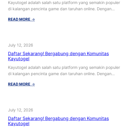
Kayutogel adalah salah satu platform yang semakin populer
di kalangan pencinta game dan taruhan online. Dengan…
:
READ MORE
→
Daftar
Sekarang!
Bergabung
dengan
July 12, 2026
Komunitas
Daftar Sekarang! Bergabung dengan Komunitas
Kayutogel
Kayutogel
Kayutogel adalah salah satu platform yang semakin populer
di kalangan pencinta game dan taruhan online. Dengan…
:
READ MORE
→
Daftar
Sekarang!
Bergabung
dengan
July 12, 2026
Komunitas
Daftar Sekarang! Bergabung dengan Komunitas
Kayutogel
Kayutogel