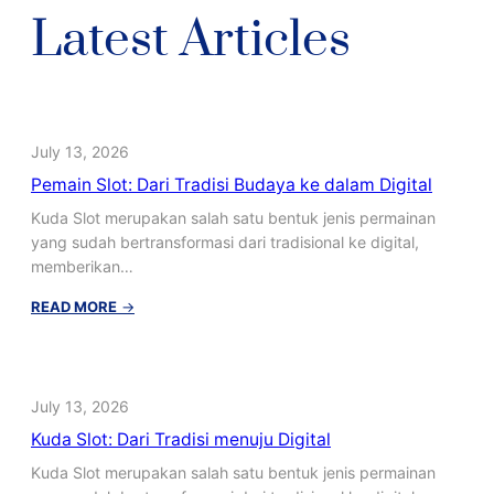
Latest Articles
July 13, 2026
Pemain Slot: Dari Tradisi Budaya ke dalam Digital
Kuda Slot merupakan salah satu bentuk jenis permainan
yang sudah bertransformasi dari tradisional ke digital,
memberikan…
:
READ MORE
→
Pemain
Slot:
Dari
Tradisi
July 13, 2026
Budaya
Kuda Slot: Dari Tradisi menuju Digital
ke
dalam
Kuda Slot merupakan salah satu bentuk jenis permainan
Digital