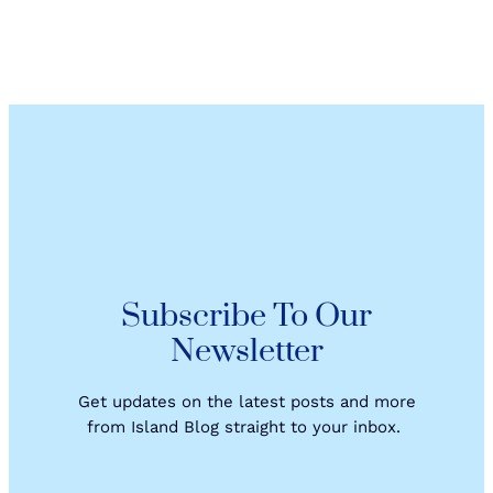
dengan
Mudah
Subscribe To Our
Newsletter
Get updates on the latest posts and more
from Island Blog straight to your inbox.