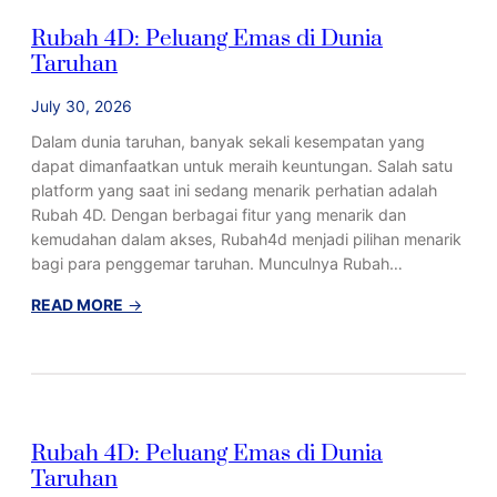
h
Rubah 4D: Peluang Emas di Dunia
4
Taruhan
D
:
July 30, 2026
P
e
Dalam dunia taruhan, banyak sekali kesempatan yang
l
dapat dimanfaatkan untuk meraih keuntungan. Salah satu
u
platform yang saat ini sedang menarik perhatian adalah
a
Rubah 4D. Dengan berbagai fitur yang menarik dan
n
kemudahan dalam akses, Rubah4d menjadi pilihan menarik
g
bagi para penggemar taruhan. Munculnya Rubah…
E
m
:
READ MORE
→
a
R
s
u
d
b
i
a
D
h
Rubah 4D: Peluang Emas di Dunia
u
4
Taruhan
n
D