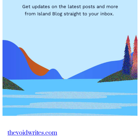
g
r
Get updates on the latest posts and more
i
u
from Island Blog straight to your inbox.
n
t
u
n
g
a
n
d
a
n
S
t
r
a
t
e
g
thevoidwrites.com
i