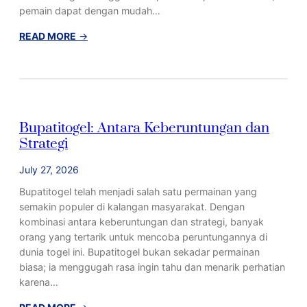
a
g
pemain dapat dengan mudah…
n
E
m
:
READ MORE
→
a
S
s
l
d
o
i
t
D
P
Bupatitogel: Antara Keberuntungan dan
u
u
Strategi
n
l
i
s
July 27, 2026
a
a
T
T
Bupatitogel telah menjadi salah satu permainan yang
a
r
semakin populer di kalangan masyarakat. Dengan
r
i
kombinasi antara keberuntungan dan strategi, banyak
u
:
orang yang tertarik untuk mencoba peruntungannya di
h
K
dunia togel ini. Bupatitogel bukan sekadar permainan
a
e
biasa; ia menggugah rasa ingin tahu dan menarik perhatian
n
u
karena…
n
t
: