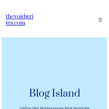
Skip
to
thevoidwri
content
tes.com
Blog Island
Utilize this Multipurpose blog template