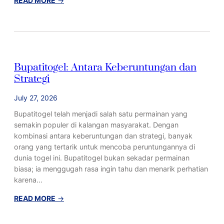
READ MORE
→
u
B
n
u
g
p
a
a
n
t
Bupatitogel: Antara Keberuntungan dan
d
i
Strategi
a
t
n
o
July 27, 2026
C
g
a
e
Bupatitogel telah menjadi salah satu permainan yang
r
l
semakin populer di kalangan masyarakat. Dengan
a
:
kombinasi antara keberuntungan dan strategi, banyak
B
A
orang yang tertarik untuk mencoba peruntungannya di
e
n
dunia togel ini. Bupatitogel bukan sekadar permainan
r
t
biasa; ia menggugah rasa ingin tahu dan menarik perhatian
g
a
karena…
a
r
b
a
:
READ MORE
→
u
K
B
n
e
u