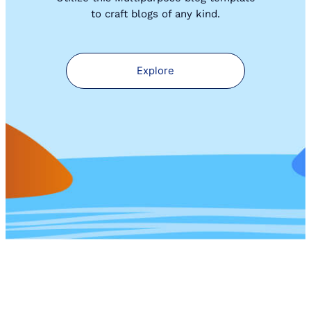
to craft blogs of any kind.
Explore