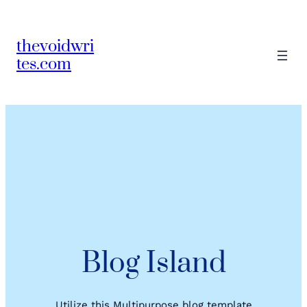
Skip
to
thevoidwri
content
tes.com
Blog Island
Utilize this Multipurpose blog template