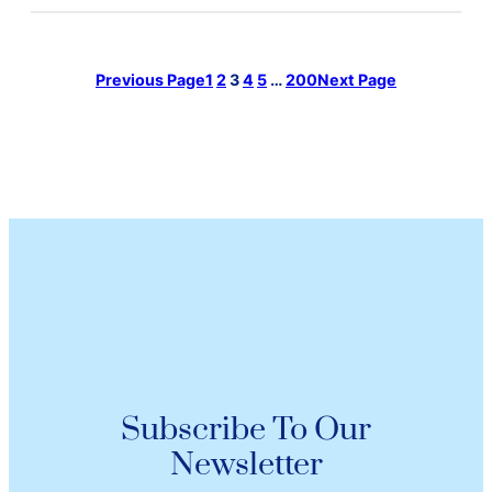
h
B
t
M
u
o
u
p
s
Previous Page
1
2
3
4
5
…
200
Next Page
d
a
d
a
t
a
h
i
n
t
F
o
a
g
k
e
t
l
a
y
S
a
e
n
p
g
u
H
t
a
a
Subscribe To Our
r
r
u
B
Newsletter
s
u