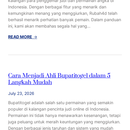
kalangan para penggemar judi dan permainan angka di
u
o
k
Indonesia. Dengan berbagai fitur yang menarik dan
p
s
a
kemungkinan menang yang menggiurkan, Rubah4d telah
5
i
p
berhasil menarik perhatian banyak pemain. Dalam panduan
.
t
R
ini, kami akan membahas segala hal yang…
0
d
u
0
e
b
:
READ MORE
→
0
n
a
P
g
h
a
a
4
n
n
d
d
Q
:
u
Cara Menjadi Ahli Bupatitogel dalam 5
R
D
a
Langkah Mudah
I
a
n
S
r
L
July 23, 2026
d
i
e
e
D
n
Bupatitogel adalah salah satu permainan yang semakin
n
a
g
populer di kalangan pencinta judi online di Indonesia.
g
s
k
Permainan ini tidak hanya menawarkan kesenangan, tetapi
a
a
a
juga peluang untuk meraih keuntungan yang menggiurkan.
n
r
p
Dengan berbagai jenis taruhan dan sistem yang mudah