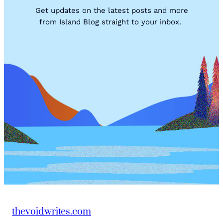
D
p
Get updates on the latest posts and more
i
a
from Island Blog straight to your inbox.
k
t
e
i
t
t
a
o
h
g
u
e
i
l
y
a
n
g
H
a
r
u
s
D
thevoidwrites.com
i
k