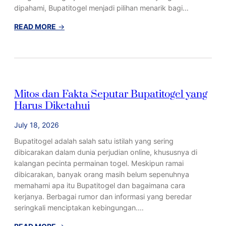
C
H
R
dipahami, Bupatitogel menjadi pilihan menarik bagi…
u
i
u
k
n
b
:
READ MORE
→
u
g
a
C
p
g
h
a
5
a
4
r
.
A
d
a
0
h
:
M
Mitos dan Fakta Seputar Bupatitogel yang
0
l
D
e
Harus Diketahui
0
i
a
n
r
j
July 18, 2026
i
a
D
d
Bupatitogel adalah salah satu istilah yang sering
a
i
dibicarakan dalam dunia perjudian online, khususnya di
s
A
kalangan pecinta permainan togel. Meskipun ramai
a
h
dibicarakan, banyak orang masih belum sepenuhnya
r
l
memahami apa itu Bupatitogel dan bagaimana cara
H
i
kerjanya. Berbagai rumor dan informasi yang beredar
i
B
seringkali menciptakan kebingungan.…
n
u
g
p
: