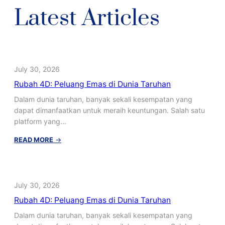
Latest Articles
July 30, 2026
Rubah 4D: Peluang Emas di Dunia Taruhan
Dalam dunia taruhan, banyak sekali kesempatan yang
dapat dimanfaatkan untuk meraih keuntungan. Salah satu
platform yang…
:
READ MORE
→
Rubah
4D:
Peluang
Emas
July 30, 2026
di
Rubah 4D: Peluang Emas di Dunia Taruhan
Dunia
Taruhan
Dalam dunia taruhan, banyak sekali kesempatan yang