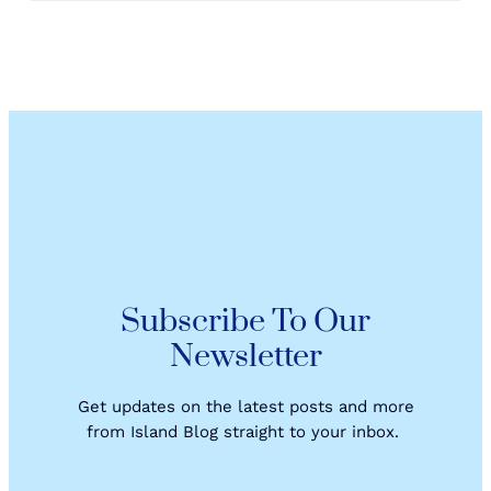
Subscribe To Our
Newsletter
Get updates on the latest posts and more
from Island Blog straight to your inbox.