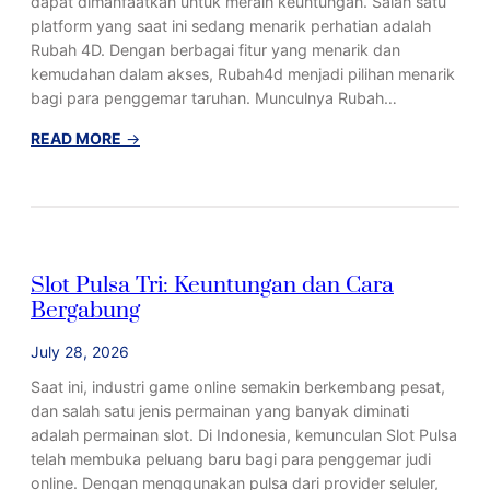
dapat dimanfaatkan untuk meraih keuntungan. Salah satu
r
u
platform yang saat ini sedang menarik perhatian adalah
u
a
Rubah 4D. Dengan berbagai fitur yang menarik dan
h
n
kemudahan dalam akses, Rubah4d menjadi pilihan menarik
a
g
bagi para penggemar taruhan. Munculnya Rubah…
n
E
m
:
READ MORE
→
a
R
s
u
d
b
i
a
D
h
Slot Pulsa Tri: Keuntungan dan Cara
u
4
Bergabung
n
D
i
:
July 28, 2026
a
P
T
e
Saat ini, industri game online semakin berkembang pesat,
a
l
dan salah satu jenis permainan yang banyak diminati
r
u
adalah permainan slot. Di Indonesia, kemunculan Slot Pulsa
u
a
telah membuka peluang baru bagi para penggemar judi
h
n
online. Dengan menggunakan pulsa dari provider seluler,