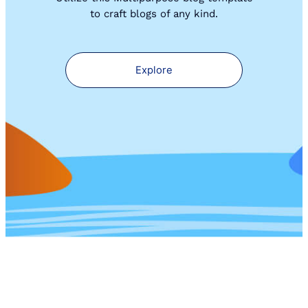
to craft blogs of any kind.
Explore