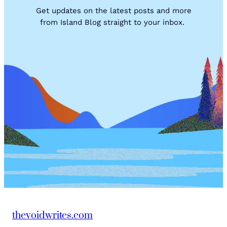
g
r
Get updates on the latest posts and more
i
u
from Island Blog straight to your inbox.
n
t
u
n
g
a
n
d
a
n
S
t
r
a
t
e
g
thevoidwrites.com
i