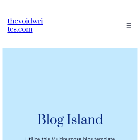
Skip
to
thevoidwri
content
tes.com
Blog Island
Utilize this Multipurpose blog template